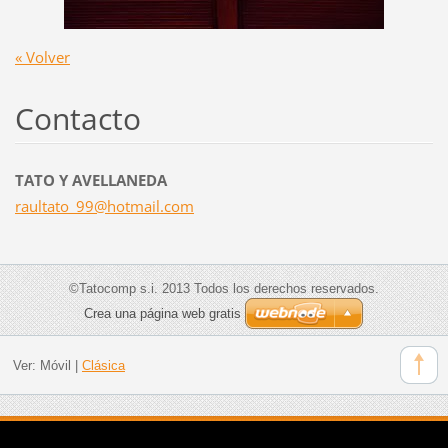
« Volver
Contacto
TATO Y AVELLANEDA
raultato
_99@hotm
ail.com
©Tatocomp s.i. 2013 Todos los derechos reservados.
Crea una página web gratis
Ver:
Móvil
|
Clásica