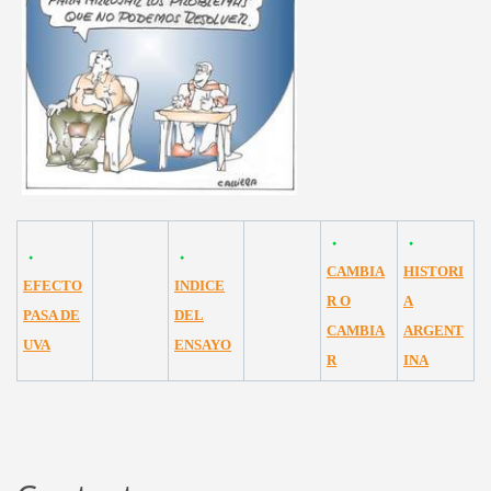
CAMBIA
HISTORI
EFECTO
INDICE
R O
A
PASA DE
DEL
CAMBIA
ARGENT
UVA
ENSAYO
R
INA