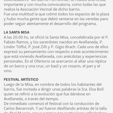
importante y con mucha convocatoria, como todas las que
realiza la Asociación Vecinal de dicho barrio.
Fue una multitud la que colmó todos los espacios de la plaza
y hubo mucha gente que debió sentarse en las veredas para
poder seguir atentamente el desarrollo del programa.
LA SANTA MISA
A las 20.00 hs, se ofició la Santa Misa, concelebrada por el P.
Fabián Ramos, y los sacerdotes nacidos en Avellaneda, P.
Lindor Tófful, P. José Zilli y P. Gigio Brach. Cada uno de ellos
expresó su pensamiento con respecto a este acontecimiento
que está viviendo Avellaneda, con anécdotas y experiencias
personales. En el Ofertorio se acercaron al altar una réplica
de un barco y una cruz, un baúl y un rosario, el pan y el
vino.
FESTIVAL ARTÍSTICO
Luego de la Misa, en nombre de todos los habitantes del
barrio, fue invitada a dirigir unas palabras la Sra. Elsa Boll
quien se refirió a la evolución que fue dándose en
Avellaneda, a través del tiempo.
De inmediato comenzó el festival con la conducción de
Carlos Benarrosh. Y así fueron desfilando artistas de la talla
de Abel Mussín, con sus temas tan particulares refiriéndose