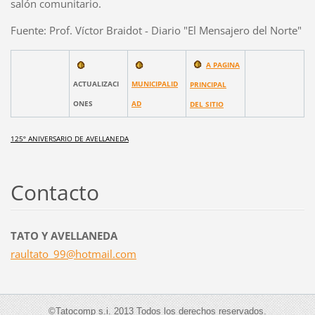
salón comunitario.
Fuente: Prof. Víctor Braidot - Diario "El Mensajero del Norte"
A PAGINA
ACTUALIZACI
MUNICIPALID
PRINCIPAL
ONES
AD
DEL SITIO
125º ANIVERSARIO DE AVELLANEDA
Contacto
TATO Y AVELLANEDA
raultato
_99@hotm
ail.com
©Tatocomp s.i. 2013 Todos los derechos reservados.