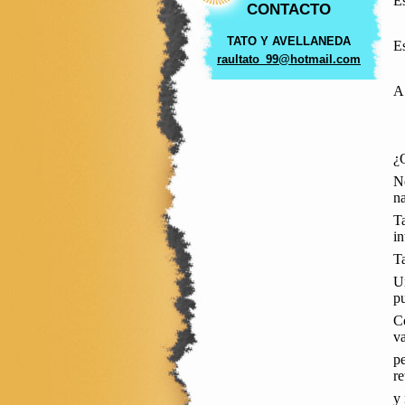
Es
CONTACTO
TATO Y AVELLANEDA
E
raultato
_99@hotm
ail.com
A
¿Q
No
na
Ta
in
Ta
Un
pu
Co
va
pe
r
y 