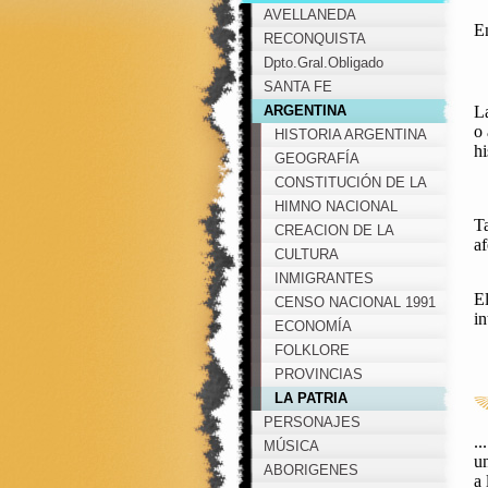
AVELLANEDA
E
RECONQUISTA
Dpto.Gral.Obligado
SANTA FE
ARGENTINA
L
o 
HISTORIA ARGENTINA
hi
GEOGRAFÍA
CONSTITUCIÓN DE LA
NACIÓN ARGENTINA
HIMNO NACIONAL
T
ARGENTINO
CREACION DE LA
af
BANDERA ARGENTINA
CULTURA
INMIGRANTES
El
CENSO NACIONAL 1991
in
ECONOMÍA
FOLKLORE
PROVINCIAS
LA PATRIA
PERSONAJES
..
MÚSICA
un
ABORIGENES
a 