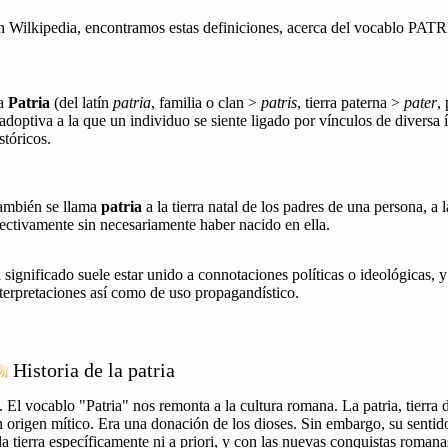
n Wilkipedia, encontramos estas definiciones, acerca del vocablo PAT
a
Patria
(del latín
patria
, familia o clan >
patris
, tierra paterna >
pater
,
adoptiva a la que un individuo se siente ligado por vínculos de diversa 
stóricos.
ambién se llama
patria
a la tierra natal de los padres de una persona, a l
ectivamente sin necesariamente haber nacido en ella.
 significado suele estar unido a connotaciones políticas o ideológicas, y
terpretaciones así como de uso propagandístico.
Historia de la patria
.. El vocablo "Patria" nos remonta a la cultura romana. La patria, tierra 
 origen mítico. Era una donación de los dioses. Sin embargo, su sentido
la tierra específicamente ni a priori, y con las nuevas conquistas romana