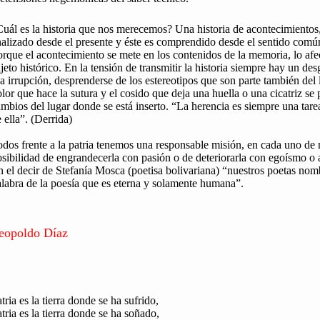
uál es la historia que nos merecemos? Una historia de acontecimientos
nalizado desde el presente y éste es comprendido desde el sentido com
rque el acontecimiento se mete en los contenidos de la memoria, lo af
jeto histórico. En la tensión de transmitir la historia siempre hay un de
a irrupción, desprenderse de los estereotipos que son parte también del 
lor que hace la sutura y el cosido que deja una huella o una cicatriz se 
mbios del lugar donde se está inserto. “La herencia es siempre una tar
 ella”. (Derrida)
dos frente a la patria tenemos una responsable misión, en cada uno de n
sibilidad de engrandecerla con pasión o de deteriorarla con egoísmo o
 el decir de Stefanía Mosca (poetisa bolivariana) “nuestros poetas nomb
labra de la poesía que es eterna y solamente humana”.
eopoldo Díaz
tria es la tierra donde se ha sufrido,
tria es la tierra donde se ha soñado,