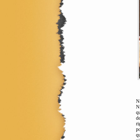
Na
Ni
qu
de
ri
po
q