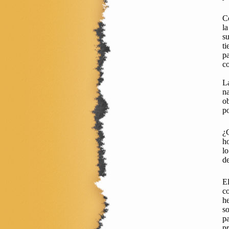
Co
la
su
ti
pa
co
La
na
ob
po
¿C
ho
lo
de
El
co
h
so
p
pr