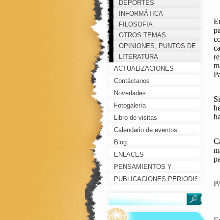
DEPORTES
INFORMÁTICA
En
FILOSOFIA
pa
OTROS TEMAS
co
OPINIONES, PUNTOS DE
ca
re
VISTA, COMENTARIOS...
LITERATURA
ma
ACTUALIZACIONES
Pa
Contáctanos
Novedades
Si
Fotogalería
he
ha
Libro de visitas
Calendario de eventos
Ca
Blog
m
ENLACES
pa
PENSAMIENTOS Y
REFLEXIONES
PUBLICACIONES,PERIODISTAS,
P
PERSONAJES