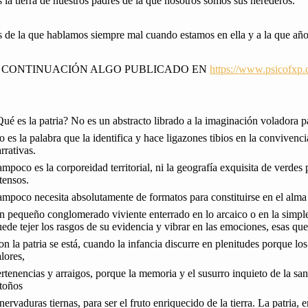
 la tierra de nuestros padres de la que nosotros somos sus herederos.
s de la que hablamos siempre mal cuando estamos en ella y a la que añ
 CONTINUACIÓN ALGO PUBLICADO EN
https://www.psicofxp
ué es la patria? No es un abstracto librado a la imaginación voladora p
 es la palabra que la identifica y hace ligazones tibios en la convivencia
rrativas.
mpoco es la corporeidad territorial, ni la geografía exquisita de verdes
tensos.
mpoco necesita absolutamente de formatos para constituirse en el alma
 pequeño conglomerado viviente enterrado en lo arcaico o en la simplez
ede tejer los rasgos de su evidencia y vibrar en las emociones, esas qu
n la patria se está, cuando la infancia discurre en plenitudes porque l
lores,
rtenencias y arraigos, porque la memoria y el susurro inquieto de la sa
etoños
nervaduras tiernas, para ser el fruto enriquecido de la tierra. La patria, 