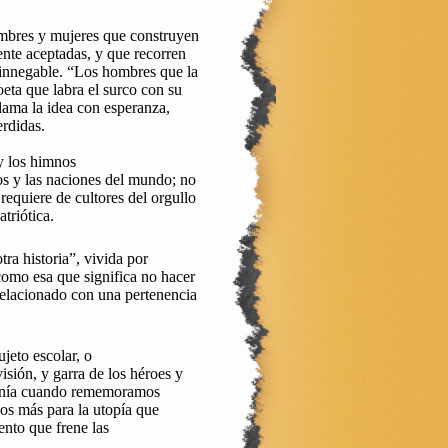
hombres y mujeres que construyen
ente aceptadas, y que recorren
e innegable. “Los hombres que la
oeta que labra el surco con su
clama la idea con esperanza,
erdidas.
y los himnos
los y las naciones del mundo; no
 requiere de cultores del orgullo
triótica.
tra historia”, vivida por
como esa que significa no hacer
 relacionado con una pertenencia
jeto escolar, o
isión, y garra de los héroes y
janía cuando rememoramos
os más para la utopía que
nto que frene las