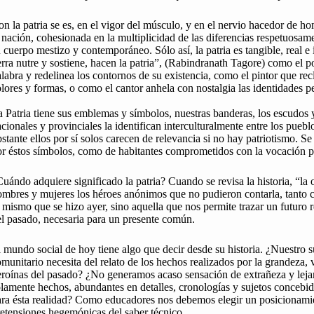
n la patria se es, en el vigor del músculo, y en el nervio hacedor de 
 nación, cohesionada en la multiplicidad de las diferencias respetuosam
 cuerpo mestizo y contemporáneo. Sólo así, la patria es tangible, real 
erra nutre y sostiene, hacen la patria”, (Rabindranath Tagore) como el p
labra y redelinea los contornos de su existencia, como el pintor que re
lores y formas, o como el cantor anhela con nostalgia las identidades p
 Patria tiene sus emblemas y símbolos, nuestras banderas, los escudos 
cionales y provinciales la identifican interculturalmente entre los pueb
stante ellos por sí solos carecen de relevancia si no hay patriotismo. Se
r éstos símbolos, como de habitantes comprometidos con la vocación pa
uándo adquiere significado la patria? Cuando se revisa la historia, “la o
mbres y mujeres los héroes anónimos que no pudieron contarla, tanto 
 mismo que se hizo ayer, sino aquella que nos permite trazar un futuro
l pasado, necesaria para un presente común.
 mundo social de hoy tiene algo que decir desde su historia. ¿Nuestro su
munitario necesita del relato de los hechos realizados por la grandeza, v
eroínas del pasado? ¿No generamos acaso sensación de extrañeza y le
lamente hechos, abundantes en detalles, cronologías y sujetos concebid
ara ésta realidad? Como educadores nos debemos elegir un posicionamie
etensiones hegemónicas del saber técnico.