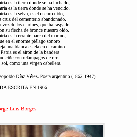
tria es la tierra donde se ha luchado,
tria es la tierra donde se ha vencido.
tria es la selva, es el oscuro nido,
a cruz del cementerio abandonado,
 voz de los clarines, que ha rasgado
n su flecha de bronce nuestro oído.
tria es la errante barca del marino,
ue en el enorme piélago sonoro
ja una blanca estela en el camino.
Patria es el airón de la bandera
ue ciñe con relámpagos de oro
 sol, como una virgen cabellera.
eopoldo Díaz Vélez. Poeta argentino (1862-1947)
DA ESCRITA EN 1966
orge Luis Borges