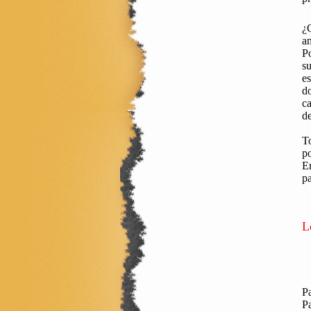
¿C
a
Po
su
es
do
ca
de
To
po
En
pa
L
Pa
Pa