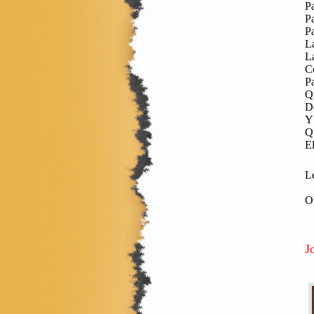
Pa
Pa
Pa
L
La
Co
Pa
Q
De
Y 
Q
El
L
O
J