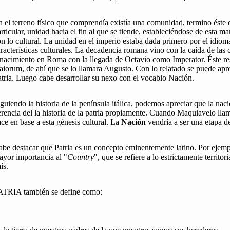
 el terreno físico que comprendía existía una comunidad, termino éste
rticular, unidad hacia el fin al que se tiende, estableciéndose de esta 
n lo cultural. La unidad en el imperio estaba dada primero por el idio
racterísticas culturales. La decadencia romana vino con la caída de las
nacimiento en Roma con la llegada de Octavio como Imperator. Éste res
iorum, de ahí que se lo llamara Augusto. Con lo relatado se puede aprec
tria. Luego cabe desarrollar su nexo con el vocablo Nación.
guiendo la historia de la península itálica, podemos apreciar que la nació
rencia del la historia de la patria propiamente. Cuando Maquiavelo llama
ce en base a esta génesis cultural. La
Nación
vendría a ser una etapa de
be destacar que Patria es un concepto eminentemente latino. Por ejempl
ayor importancia al "
Country
", que se refiere a lo estrictamente territo
ís.
ATRIA también se define como: