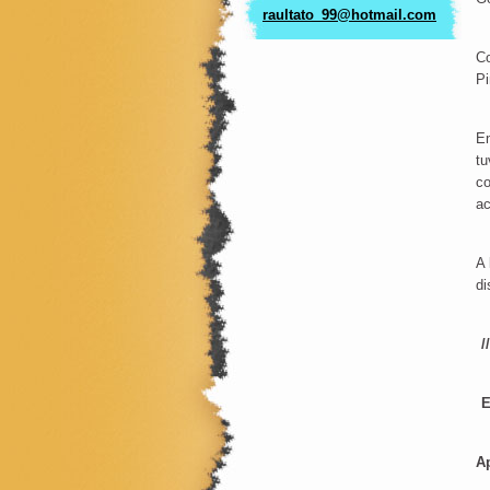
raultato
_99@hotm
ail.com
Co
Pi
En
tu
co
ac
A 
di
//
E
Ap