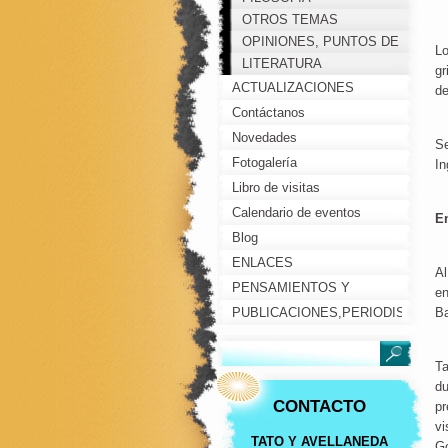
OTROS TEMAS
OPINIONES, PUNTOS DE
Lo
VISTA, COMENTARIOS...
LITERATURA
gr
ACTUALIZACIONES
de
Contáctanos
Novedades
Se
Fotogalería
In
Libro de visitas
Calendario de eventos
E
Blog
ENLACES
Al
PENSAMIENTOS Y
en
REFLEXIONES
PUBLICACIONES,PERIODISTAS,
Ba
PERSONAJES
Ta
du
CONTACTO
pr
vi
TATO Y AVELLANEDA
Go