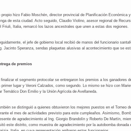
 propio hizo Fabio Moschén, director provincial de Planificación Económica y 
inga de esta ciudad. Acto seguido, Claudio Violino, asesor regional de Recurs
l Friuli, Italia, remarcó los lazos ancestrales que unen a estas dos regiones.
guidamente, el jefe de gobierno local recibió de manos del funcionario santa
g. Jacinto Speranza, sendas plaquetas alusivas al acontecimiento que se est
ntrega de premios
 finalizar el segmento protocolar se entregaron los premios a los ganadores d
 primer lugar y Veroni Calzados, como segundo. Lo mismo se hizo con Mariet
r Temático Don Emilio y la Unión Agrícola de Avellaneda.
mbién se distinguió a quienes obtuvieron los mejores puestos en el Torneo d
rante el mes de actividades previsto para este cumpleaños. Asimismo, Bomb
esente de agradecimiento al Ing. Giorgio Brandolín y Roberto De Martín, miem
sitó este distrito, como muestra de agradecimiento por la autobomba donada 
rizia, Italia, en cuya representación arribaron estos funcionarios.