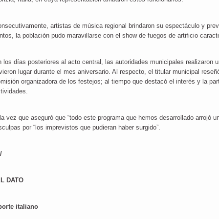
nsecutivamente, artistas de música regional brindaron su espectáculo y previ
ntos, la población pudo maravillarse con el show de fuegos de artificio carac
 los días posteriores al acto central, las autoridades municipales realizaron 
vieron lugar durante el mes aniversario. Al respecto, el titular municipal reseñ
misión organizadora de los festejos; al tiempo que destacó el interés y la pa
tividades.
la vez que aseguró que “todo este programa que hemos desarrollado arrojó un r
sculpas por “los imprevistos que pudieran haber surgido”.
/
L DATO
orte italiano