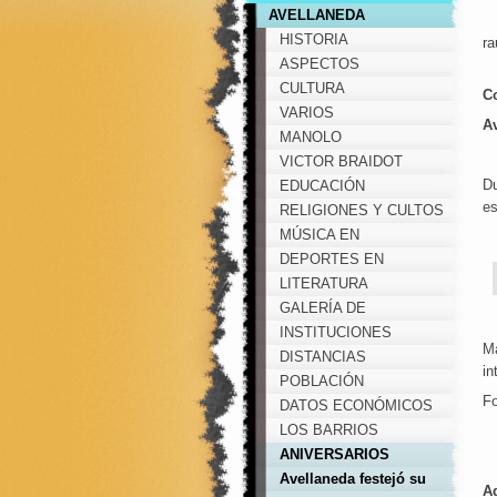
AVELLANEDA
HISTORIA
ra
ASPECTOS
GEOGRÁFICOS
CULTURA
C
VARIOS
Av
MANOLO
VICTOR BRAIDOT
Du
EDUCACIÓN
es
RELIGIONES Y CULTOS
MÚSICA EN
AVELLANEDA
DEPORTES EN
AVELLANEDA
LITERATURA
GALERÍA DE
IMÁGENES
INSTITUCIONES
Má
DISTANCIAS
in
POBLACIÓN
Fo
DATOS ECONÓMICOS
LOS BARRIOS
ANIVERSARIOS
Avellaneda festejó su
A