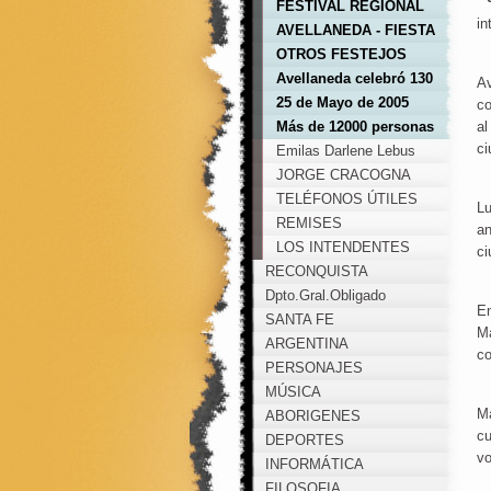
125º Aniversario
FESTIVAL REGIONAL
in
DE NUESTRO CAMPO
AVELLANEDA - FIESTA
DEL ALGODON 2010
OTROS FESTEJOS
POR EL
Avellaneda celebró 130
Av
BICENTENARIO EN
años de vida
25 de Mayo de 2005
co
AVELLANEDA
Más de 12000 personas
al
ci
vibraron al ritmo de
Emilas Darlene Lebus
Alejandro Lerner
JORGE CRACOGNA
TELÉFONOS ÚTILES
Lu
REMISES
an
LOS INTENDENTES
ci
RECONQUISTA
MUNICIPALES
Dpto.Gral.Obligado
En
SANTA FE
Ma
ARGENTINA
co
PERSONAJES
MÚSICA
Ma
ABORIGENES
cu
DEPORTES
vo
INFORMÁTICA
FILOSOFIA