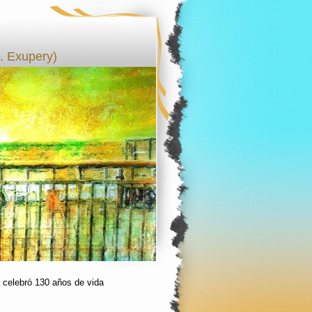
 Exupery)
 celebró 130 años de vida