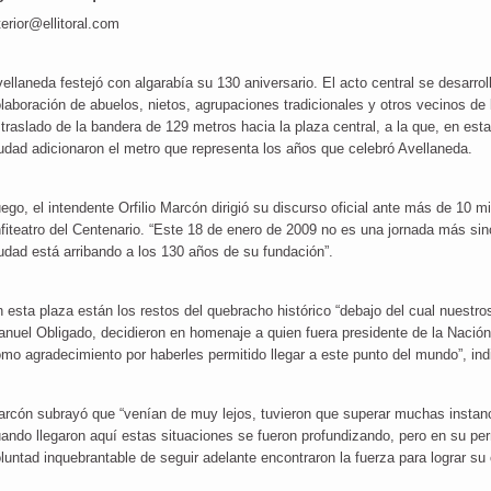
terior@ellitoral.com
ellaneda festejó con algarabía su 130 aniversario. El acto central se desarrol
laboración de abuelos, nietos, agrupaciones tradicionales y otros vecinos de 
 traslado de la bandera de 129 metros hacia la plaza central, a la que, en est
udad adicionaron el metro que representa los años que celebró Avellaneda.
ego, el intendente Orfilio Marcón dirigió su discurso oficial ante más de 10 m
fiteatro del Centenario. “Este 18 de enero de 2009 no es una jornada más si
udad está arribando a los 130 años de su fundación”.
 esta plaza están los restos del quebracho histórico “debajo del cual nuestro
nuel Obligado, decidieron en homenaje a quien fuera presidente de la Nación 
mo agradecimiento por haberles permitido llegar a este punto del mundo”, ind
rcón subrayó que “venían de muy lejos, tuvieron que superar muchas instanci
ando llegaron aquí estas situaciones se fueron profundizando, pero en su per
luntad inquebrantable de seguir adelante encontraron la fuerza para lograr su 