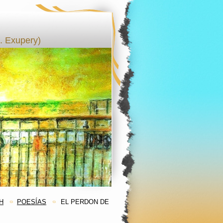
 Exupery)
H
POESÍAS
EL PERDON DE