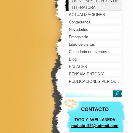
OPINIONES, PUNTOS DE
VISTA, COMENTARIOS...
LITERATURA
ACTUALIZACIONES
Contáctanos
Novedades
Fotogalería
Libro de visitas
Calendario de eventos
Blog
ENLACES
PENSAMIENTOS Y
REFLEXIONES
PUBLICACIONES,PERIODISTAS,
PERSONAJES
CONTACTO
TATO Y AVELLANEDA
raultato
_99@hotm
ail.com