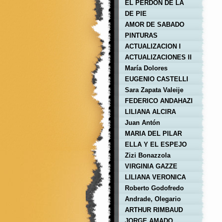
EL PERDON DE LA
FLORl
DE PIE
AMOR DE SABADO
PINTURAS
ACTUALIZACION I
ACTUALIZACIONES II
María Dolores
Foschiatti
EUGENIO CASTELLI
Sara Zapata Valeije
FEDERICO ANDAHAZI
LILIANA ALCIRA
GONZALEZ DE
Juan Antón
ZAMBOSCHI
MARIA DEL PILAR
LENCINA
ELLA Y EL ESPEJO
Zizi Bonazzola
VIRGINIA GAZZE
LILIANA VERONICA
SULLIVAN
Roberto Godofredo
Christophersen Arlt
Andrade, Olegario
Víctor
ARTHUR RIMBAUD
JORGE AMADO