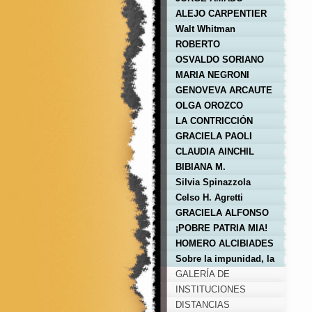
ALEJO CARPENTIER
Walt Whitman
ROBERTO
FONTANARROSA
OSVALDO SORIANO
MARIA NEGRONI
GENOVEVA ARCAUTE
OLGA OROZCO
LA CONTRICCIÓN
GRACIELA PAOLI
CLAUDIA AINCHIL
BIBIANA M.
ALZOGARAY
Silvia Spinazzola
Celso H. Agretti
GRACIELA ALFONSO
¡POBRE PATRIA MIA!
HOMERO ALCIBIADES
RACETO
Sobre la impunidad, la
escritura y el amor
GALERÍA DE
IMÁGENES
INSTITUCIONES
DISTANCIAS