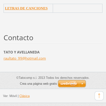
LETRAS DE CANCIONES
Contacto
TATO Y AVELLANEDA
raultato
_99@hotm
ail.com
©Tatocomp s.i. 2013 Todos los derechos reservados.
Crea una página web gratis
Ver:
Móvil
|
Clásica