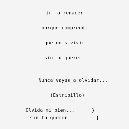
ir  a renacer

porque comprendí

que no s vivir

sin tu querer.

      Nunca vayas a olvidar...

  (Estribillo)

Olvida mi bien...      }   

sin tu querer.         }
