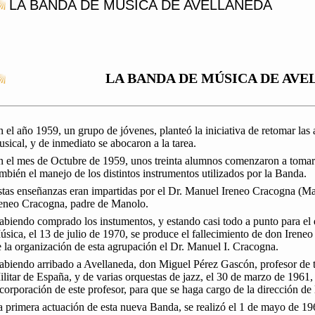
LA BANDA DE MÚSICA DE AVELLANEDA
LA BANDA DE MÚSICA DE AV
 el año 1959, un grupo de jóvenes, planteó la iniciativa de retomar las
sical, y de inmediato se abocaron a la tarea.
 el mes de Octubre de 1959, unos treinta alumnos comenzaron a tomar c
mbién el manejo de los distintos instrumentos utilizados por la Banda.
tas enseñanzas eran impartidas por el Dr. Manuel Ireneo Cracogna (Man
reneo Cracogna, padre de Manolo.
abiendo comprado los instumentos, y estando casi todo a punto para el
sica, el 13 de julio de 1970, se produce el fallecimiento de don Ireneo
 la organización de esta agrupación el Dr. Manuel I. Cracogna.
abiendo arribado a Avellaneda, don Miguel Pérez Gascón, profesor de 
litar de España, y de varias orquestas de jazz, el 30 de marzo de 1961, 
corporación de este profesor, para que se haga cargo de la dirección de
 primera actuación de esta nueva Banda, se realizó el 1 de mayo de 196