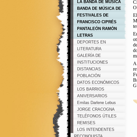
DE AVELLANEDA
LA BANDA DE MÚSICA
Cí
O
DE AVELLANEDA
BANDA DE MÚSICA DE
El
AVELLANEDA
FESTIVALES DE
Me
BANDAS DE MÚSICA
FRANCISCO CIPRÉS
te
DE LA CIUDAD DE
PANTALEÓN RAMÓN
En
AVELLANEDA
ALMIRÓN
LETRAS
ot
DEPORTES EN
de
AVELLANEDA
LITERATURA
do
GALERÍA DE
m
IMÁGENES
INSTITUCIONES
A 
re
DISTANCIAS
Fu
POBLACIÓN
Br
DATOS ECONÓMICOS
G
LOS BARRIOS
ANIVERSARIOS
Emilas Darlene Lebus
JORGE CRACOGNA
TELÉFONOS ÚTILES
REMISES
LOS INTENDENTES
RECONQUISTA
MUNICIPALES