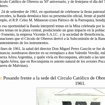
rculo Católico de Obreros su 50º aniversario, y de festejarse el día del
brero.
 24 de setiembre de 1961, en oportuniad de celebrarse la fiesta patron
rcedes, la Banda demúsica hizo su presentación oficial, frente al puebl
mplo, el R:P. Celso M. Milanesio (cura Párroco de la Parroquia), bendij
 esa oportunidad la Banda interpretó temas en la Misa celebrada por la 
ros temas en la plaza central, produciendo un gran impacto en la pobl
 Fomento, la empresa Vicentin S.A.I.C. y la sociedad de Beneficencia, 
naciones que el Círculo de Obreros derivó a la Subcomisión de la Band
antenimiento de los instrumentos.
fines de 1961, la salud del director Don Miguel Perez Gascón se fue de
nuncia; nombraron director en su reemplazo a don Valentín Verolín, mú
erza Aérea Argentina, y quién vivía en Reconquista, afectado a las tare
igada Aérea, que en Reconquista es asiento natural de los aviones Puca
uerra de Malvinas).
Posando frente a la sede del Círculo Católico de Obr
1961.