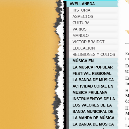
AVELLANEDA
HISTORIA
ASPECTOS
GEOGRÁFICOS
CULTURA
VARIOS
MANOLO
VICTOR BRAIDOT
EDUCACIÓN
En
RELIGIONES Y CULTOS
mu
MÚSICA EN
En
AVELLANEDA
LA MÚSICA POPULAR
ta
EN AVELLANEDA
FESTIVAL REGIONAL
Es
DEL CHAMAMÉ
LA BANDA DE MÚSICA
I
EN AVELLANEDA
ACTIVIDAD CORAL EN
H
AVELLANEDA
MUSICA FRIULANA
Mú
INSTRUMENTOS DE LA
de
BANDA MUNICIPAL DE
LOS VALORES DE LA
H
MUSICA
REGIÓN
BANDA MUNICIPAL DE
Mi
MÚSICA
LA MANDA DE MÚSICA
in
DE AVELLANEDA
LA BANDA DE MÚSICA
La