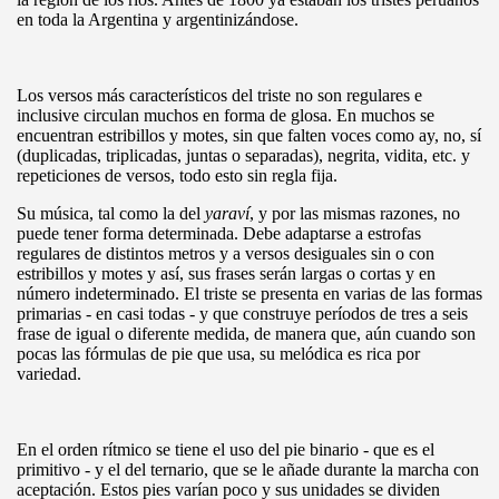
en toda la Argentina y argentinizándose.
Los versos más característicos del triste no son regulares e
inclusive circulan muchos en forma de glosa. En muchos se
encuentran estribillos y motes, sin que falten voces como ay, no, sí
(duplicadas, triplicadas, juntas o separadas), negrita, vidita, etc. y
repeticiones de versos, todo esto sin regla fija.
Su música, tal como la del
yaraví
, y por las mismas razones, no
puede tener forma determinada. Debe adaptarse a estrofas
regulares de distintos metros y a versos desiguales sin o con
estribillos y motes y así, sus frases serán largas o cortas y en
número indeterminado. El triste se presenta en varias de las formas
primarias - en casi todas - y que construye períodos de tres a seis
frase de igual o diferente medida, de manera que, aún cuando son
pocas las fórmulas de pie que usa, su melódica es rica por
variedad.
En el orden rítmico se tiene el uso del pie binario - que es el
primitivo - y el del ternario, que se le añade durante la marcha con
aceptación. Estos pies varían poco y sus unidades se dividen