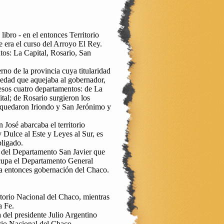
ibro - en el entonces Territorio
e era el curso del Arroyo El Rey.
tos: La Capital, Rosario, San
rno de la provincia cuya titularidad
medad que aquejaba al gobernador,
 esos cuatro departamentos: de La
al; de Rosario surgieron los
quedaron Iriondo y San Jerónimo y
José abarcaba el territorio
 Dulce al Este y Leyes al Sur, es
bligado.
o del Departamento San Javier que
ocupa el Departamento General
 la entonces gobernación del Chaco.
itorio Nacional del Chaco, mientras
a Fe.
del presidente Julio Argentino
rio Nacional del Chaco.