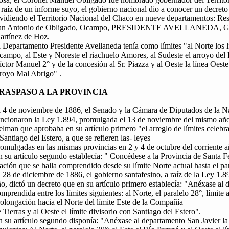
raíz de un informe suyo, el gobierno nacional dio a conocer un decreto
vidiendo el Territorio Nacional del Chaco en nueve departamentos: Resi
an Antonio de Obligado, Ocampo, PRESIDENTE AVELLANEDA, Guaic
artínez de Hoz.
 Departamento Presidente Avellaneda tenía como límites "al Norte los 
ampo, al Este y Noreste el riachuelo Amores, al Sudeste el arroyo del R
ctor Manuel 2° y de la concesión al Sr. Piazza y al Oeste la línea Oeste 
rroyo Mal Abrigo" .
RASPASO A LA PROVINCIA
l 4 de noviembre de 1886, el Senado y la Cámara de Diputados de la N
ancionaron la Ley 1.894, promulgada el 13 de noviembre del mismo año 
lman que aprobaba en su artículo primero "el arreglo de límites celebra
Santiago del Estero, a que se refieren las- leyes
omulgadas en las mismas provincias en 2 y 4 de octubre del corriente a
 su artículo segundo establecía: " Concédese a la Provincia de Santa Fe 
ción que se halla comprendido desde su límite Norte actual hasta el par
 28 de diciembre de 1886, el gobierno santafesino, a raíz de la Ley 1.
o, dictó un decreto que en su artículo primero establecía: "Anéxase al
mprendida entre los límites siguientes: al Norte, el paralelo 28°, límite a
olongación hacia el Norte del límite Este de la Compañía
 Tierras y al Oeste el límite divisorio con Santiago del Estero".
 su artículo segundo disponía: "Anéxase al departamento San Javier la