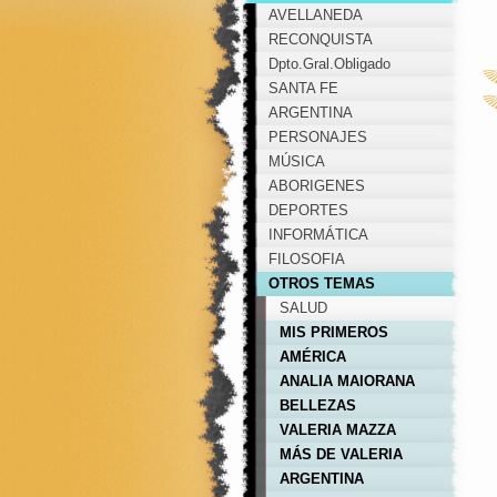
AVELLANEDA
RECONQUISTA
Dpto.Gral.Obligado
SANTA FE
ARGENTINA
PERSONAJES
MÚSICA
ABORIGENES
DEPORTES
INFORMÁTICA
FILOSOFIA
OTROS TEMAS
SALUD
MIS PRIMEROS
PEPINOS EN LA WEB
AMÉRICA
ANALIA MAIORANA
BELLEZAS
ARGENTINAS
VALERIA MAZZA
MÁS DE VALERIA
ARGENTINA