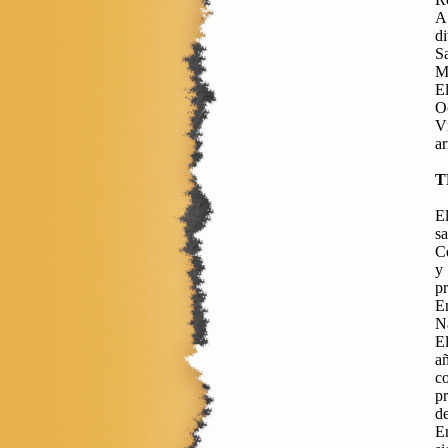
A 
di
S
M
El
Oc
Ví
a
T
E
s
Ce
y 
pr
En
Na
El
añ
co
pr
de
En