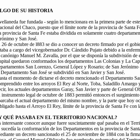
LGO DE SU HISTORIA
ellaneda fue fundada - según lo mencionara en la primera parte de este l
cional del Chaco, puesto que el límite norte de la provincia de Santa F
 provincia de Santa Fe estaba dividida en solamente cuatro departamen
erónimo y San José.
 26 de octubre de l883 se dio a conocer un decreto firmado por el gobie
staba a cargo del vicegobernador Dr. Cándido Pujato debido a la enfer
 canónigo Manuel M. Zavalla, por el que se disponía la subdivisión de
apital quedaron conformados los departamentos Las Colonias y La Capit
epartamentos San Lorenzo, General López y Rosario; de San Jerónimo 
 Departamento San José se subdividió en San Javier y San José.
sta el momento de dictarse el decreto mencionado el Departamento San 
mprendido entre los arroyos El Rey al Norte, Toba, Saladillo Amargo y
cir, los actuales departamentos Garay, San Javier y parte de General O
 instrumento legal de octubre de 1883 permitió entonces el surgimient
barcaba el actual departamento del mismo nombre, y la parte que hoy 
ligado hasta el Arroyo El Rey, límite de la provincia de Santa Fe con
Y QUÉ PASABA EN EL TERRITORIO NACIONAL?
 interesante conocer aunque fuere suscintamente qué pasaba en el Terr
 sucedía la conformación de los Departamentos en la provincia de Sant
diante un decreto sancionado el 25 de noviembre de 1884 con la firma 
osa, el Coronel Manuel Obligado fue nombrado gobernador del Territo