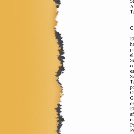
Sa
Aú
T
C
E
ha
pr
al
Su
co
es
So
T
p
Ot
Gu
de
E
af
de
Po
Pa