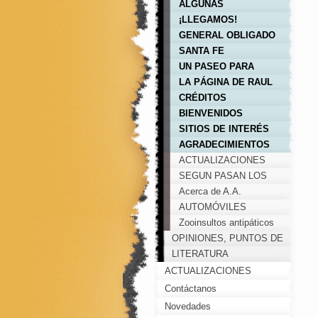
ALGUNAS
REFLEXIONES DEL
¡LLEGAMOS!
AÑO 2.000
GENERAL OBLIGADO
SANTA FE
UN PASEO PARA
LLEGAR A
LA PÁGINA DE RAUL
AVELLANEDA
CRÉDITOS
BIENVENIDOS
SITIOS DE INTERÉS
AGRADECIMIENTOS
ACTUALIZACIONES
SEGUN PASAN LOS
AÑOS....
Acerca de A.A.
AUTOMÓVILES
Zooinsultos antipáticos
OPINIONES, PUNTOS DE
VISTA, COMENTARIOS...
LITERATURA
ACTUALIZACIONES
Contáctanos
Novedades