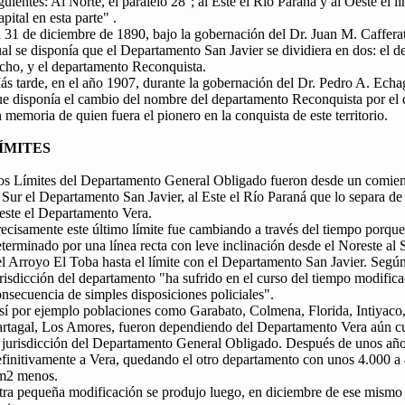
guientes: Al Norte, el paralelo 28°; al Este el Río Paraná y al Oeste el 
pital en esta parte" .
 31 de diciembre de 1890, bajo la gobernación del Dr. Juan M. Cafferatt
al se disponía que el Departamento San Javier se dividiera en dos: el 
icho, y el departamento Reconquista.
ás tarde, en el año 1907, durante la gobernación del Dr. Pedro A. Ech
ue disponía el cambio del nombre del departamento Reconquista por el
 memoria de quien fuera el pionero en la conquista de este territorio.
ÍMITES
os Límites del Departamento General Obligado fueron desde un comienz
 Sur el Departamento San Javier, al Este el Río Paraná que lo separa de 
este el Departamento Vera.
ecisamente este último límite fue cambiando a través del tiempo porque
terminado por una línea recta con leve inclinación desde el Noreste al
l Arroyo El Toba hasta el límite con el Departamento San Javier. Segú
risdicción del departamento "ha sufrido en el curso del tiempo modifi
nsecuencia de simples disposiciones policiales".
sí por ejemplo poblaciones como Garabato, Colmena, Florida, Intiyac
artagal, Los Amores, fueron dependiendo del Departamento Vera aún cu
a jurisdicción del Departamento General Obligado. Después de unos año
efinitivamente a Vera, quedando el otro departamento con unos 4.000 a
m2 menos.
ra pequeña modificación se produjo luego, en diciembre de ese mismo a