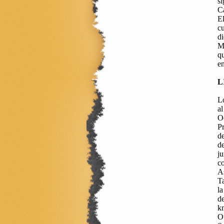
si
Ca
El
cu
d
M
q
en
L
L
al
O
Pr
de
de
ju
co
A
T
l
d
k
Ot