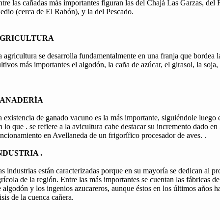
tre las cañadas más importantes figuran las del Chajá Las Garzas, del 
dio (cerca de El Rabón), y la del Pescado.
GRICULTURA
 agricultura se desarrolla fundamentalmente en una franja que bordea l
ltivos más importantes el algodón, la caña de azúcar, el girasol, la soja,
ANADERÍA
 existencia de ganado vacuno es la más importante, siguiéndole luego e
 lo que . se refiere a la avicultura cabe destacar su incremento dado en
ncionamiento en Avellaneda de un frigorífico procesador de aves. .
NDUSTRIA .
s industrias están caracterizadas porque en su mayoría se dedican al p
rícola de la región. Entre las más importantes se cuentan las fábricas d
 algodón y los ingenios azucareros, aunque éstos en los últimos años ha
isis de la cuenca cañera.