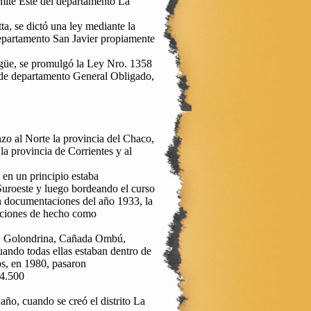
límite Este del departamento La
a, se dictó una ley mediante la
departamento San Javier propiamente
agüe, se promulgó la Ley Nro. 1358
 de departamento General Obligado,
o al Norte la provincia del Chaco,
la provincia de Corrientes y al
 en un principio estaba
 Suroeste y luego bordeando el curso
n documentaciones del año 1933, la
caciones de hecho como
o, Golondrina, Cañada Ombú,
ando todas ellas estaban dentro de
s, en 1980, pasaron
 4.500
ño, cuando se creó el distrito La