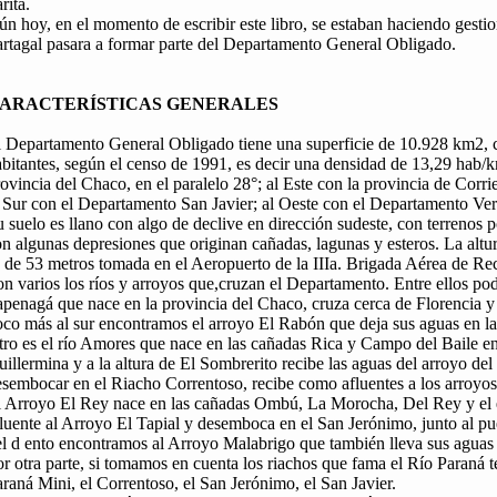
rita.
n hoy, en el momento de escribir este libro, se estaban haciendo gestio
artagal pasara a formar parte del Departamento General Obligado.
ARACTERÍSTICAS GENERALES
l Departamento General Obligado tiene una superficie de 10.928 km2, 
bitantes, según el censo de 1991, es decir una densidad de 13,29 hab/k
ovincia del Chaco, en el paralelo 28°; al Este con la provincia de Corri
 Sur con el Departamento San Javier; al Oeste con el Departamento Ver
 suelo es llano con algo de declive en dirección sudeste, con terrenos
n algunas depresiones que originan cañadas, lagunas y esteros. La altu
 de 53 metros tomada en el Aeropuerto de la IIIa. Brigada Aérea de Re
n varios los ríos y arroyos que,cruzan el Departamento. Entre ellos p
apenagá que nace en la provincia del Chaco, cruza cerca de Florencia 
oco más al sur encontramos el arroyo El Rabón que deja sus aguas en l
ro es el río Amores que nace en las cañadas Rica y Campo del Baile en 
illermina y a la altura de El Sombrerito recibe las aguas del arroyo d
sembocar en el Riacho Correntoso, recibe como afluentes a los arroyos
l Arroyo El Rey nace en las cañadas Ombú, La Morocha, Del Rey y el
luente al Arroyo El Tapial y desemboca en el San Jerónimo, junto al pue
l d ento encontramos al Arroyo Malabrigo que también lleva sus aguas 
r otra parte, si tomamos en cuenta los riachos que fama el Río Paraná
raná Mini, el Correntoso, el San Jerónimo, el San Javier.