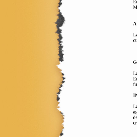
En
Me
A
La
cu
G
La
En
fu
I
La
ag
de
cr