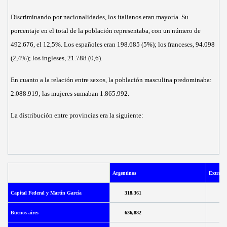
Discriminando por nacionalidades, los italianos eran mayoría. Su
porcentaje en el total de la población representaba, con un número de
492.676, el 12,5%. Los españoles eran 198.685 (5%); los franceses, 94.098
(2,4%); los ingleses, 21.788 (0,6).
En cuanto a la relación entre sexos, la población masculina predominaba:
2.088.919; las mujeres sumaban 1.865.992.
La distribución entre provincias era la siguiente:
Argentinos
Extranj
Capital Federal y Martín García
318,361
34
Buenos aires
636,882
28