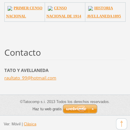
PRIMER CENSO
CENSO
HISTORIA
NACIONAL
NACIONAL DE 1914
AVELLANEDA 1895
Contacto
TATO Y AVELLANEDA
raultato
_99@hotm
ail.com
©Tatocomp s.i. 2013 Todos los derechos reservados.
Haz tu web gratis
Ver:
Móvil
|
Clásica