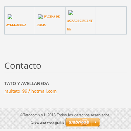
PAGINA DE
AGRADECIMIENT
AVELLANEDA
INICIO
OS
Contacto
TATO Y AVELLANEDA
raultato
_99@hotm
ail.com
©Tatocomp s.i. 2013 Todos los derechos reservados.
Crea una web gratis