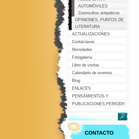
AUTOMÓVILES
Zooinsultos antipáticos
OPINIONES, PUNTOS DE
VISTA, COMENTARIOS...
LITERATURA
ACTUALIZACIONES
Contáctanos
Novedades
Fotogalería
Libro de visitas
Calendario de eventos
Blog
ENLACES
PENSAMIENTOS Y
REFLEXIONES
PUBLICACIONES,PERIODISTAS,
PERSONAJES
CONTACTO