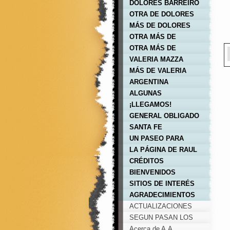
DOLORES BARREIRO
OTRA DE DOLORES
MÁS DE DOLORES
OTRA MÁS DE
VALERIA
OTRA MÁS DE
VALERIA
VALERIA MAZZA
MÁS DE VALERIA
ARGENTINA
ALGUNAS
REFLEXIONES DEL
¡LLEGAMOS!
AÑO 2.000
GENERAL OBLIGADO
SANTA FE
UN PASEO PARA
LLEGAR A
LA PÁGINA DE RAUL
AVELLANEDA
CRÉDITOS
BIENVENIDOS
SITIOS DE INTERÉS
AGRADECIMIENTOS
ACTUALIZACIONES
SEGUN PASAN LOS
AÑOS....
Acerca de A.A.