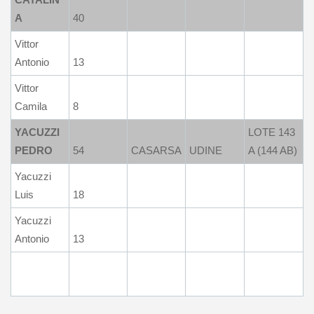
A
40
Vittor
Antonio
13
Vittor
Camila
8
YACUZZI
LOTE 143
PEDRO
54
CASARSA
UDINE
A (144 AB)
Yacuzzi
Luis
18
Yacuzzi
Antonio
13