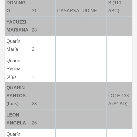
DOMING
B (110
O
31
CASARSA
UDINE
ABC)
YACUZZI
MARIANA
28
Quarín
María
2
Quarín
Regina
(arg)
1
QUARIN
SANTOS
LOTE 133
(Luis)
28
A (84 AD)
LEON
ANGELA
26
Quarín