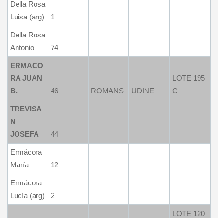
Della Rosa
Luisa (arg)
1
Della Rosa
Antonio
74
ERMACO
RA JUAN
LOTE 195
B.
46
ROMANS
UDINE
C
TREVISA
N
JOSEFA
44
Ermácora
María
12
Ermácora
Lucía (arg)
2
LOTE 120