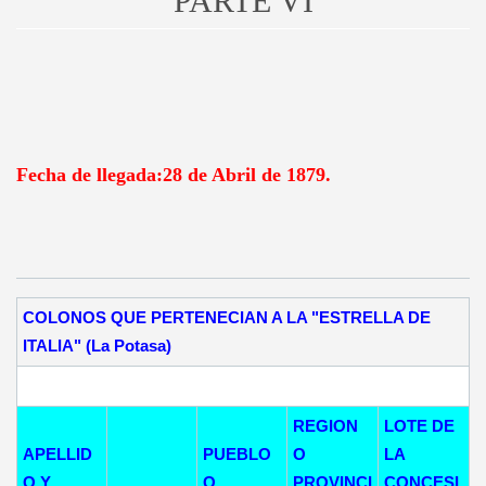
PARTE VI
Fecha de llegada:28 de Abril de 1879.
COLONOS QUE PERTENECIAN A LA "ESTRELLA DE
ITALIA" (La Potasa)
REGION
LOTE DE
APELLID
PUEBLO
O
LA
O Y
O
PROVINCI
CONCESI