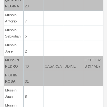
REGINA
29
Mussin
Antonio
7
Mussin
Sebastián
5
Mussin
José
2
MUSSIN
LOTE 132
PEDRO
40
CASARSA
UDINE
B (97 AD)
PIGHIN
ROSA
31
Mussin
Juan
8
Mussin