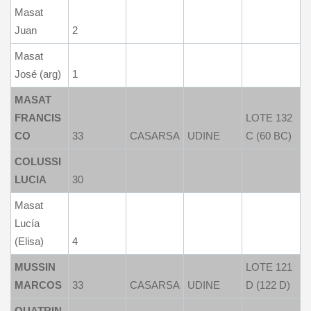
Masat
Juan
2
Masat
José (arg)
1
MASAT
FRANCIS
LOTE 132
CO
33
CASARSA
UDINE
C (60 BC)
COLUSSI
LUCIA
30
Masat
Lucía
(Elisa)
4
MUSSIN
LOTE 121
MARCOS
33
CASARSA
UDINE
D (122 D)
QUATRIN