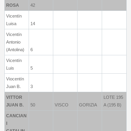
ROSA
42
Vicentín
Luisa
14
Vicentín
Antonio
(Antolina)
6
Vicentín
Luis
5
Viocentín
Juan B.
3
VITTOR
LOTE 195
JUAN B.
50
VISCO
GORIZIA
A (195 B)
CANCIAN
I
CATALIN