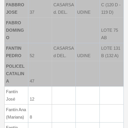
FABBRO
CASARSA
C (120 D -
JOSE
37
d. DEL.
UDINE
119 D)
FABRO
DOMING
LOTE 75
O
AB
FANTIN
CASARSA
LOTE 131
PEDRO
52
d DEL.
UDINE
B (132 A)
POLICEL
CATALIN
A
47
Fantín
José
12
Fantín Ana
(Mariana)
8
Fantín