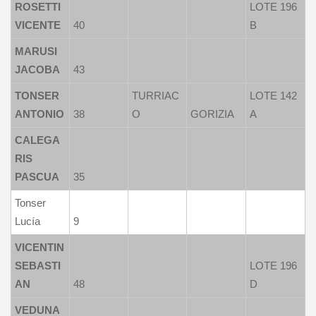
ROSETTI
LOTE 196
VICENTE
40
B
MARUSI
JACOBA
43
TONSER
TURRIAC
LOTE 142
ANTONIO
38
O
GORIZIA
A
CALEGA
RIS
PASCUA
35
Tonser
Lucía
9
VICENTIN
SEBASTI
LOTE 196
AN
48
D
VEDUNA