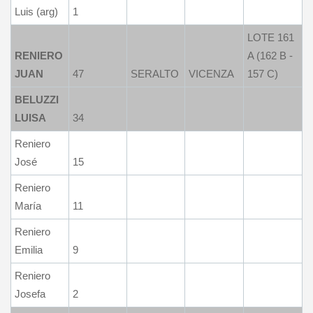
Luis (arg)
1
LOTE 161
RENIERO
A (162 B -
JUAN
47
SERALTO
VICENZA
157 C)
BELUZZI
LUISA
34
Reniero
José
15
Reniero
María
11
Reniero
Emilia
9
Reniero
Josefa
2