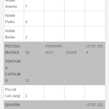
Nóbile
Antonio
7
Nóbile
Pedro
4
Nóbile
Benito
2
PICCOLI
PREMARI
LOTE 196
MATIAS
28
ACO
UDINE
A
TORTON
A
CATALIN
A
31
Píccoli
Luis (arg)
1
QUARIN
LOTE 133