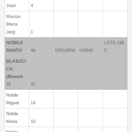
José
4
Mussin
María
(arg)
1
NOBILE
LOTE 196
SANTO
48
ORSARIA
UDINE
C
BLASUCI
CH
(Blasich
?)
41
Nóbile
Miguel
14
Nóbile
Maria
10