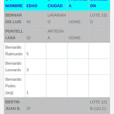
NOMBRE
EDAD
CIUDAD
A
ON
BERNAR
LAVARIAN
LOTE 132
DIS LUIS
43
O
UDINE
D
PONTELL
ARTEGN
I ANA
32
A
UDINE
Bernardis
Raimundo
5
Bernardis
Leonardo
3
Bernardis
Pedro
(arg)
1
BERTIN
LOTE 121
JUAN B.
37
B (121 C)