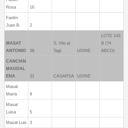
Rosa
16
Fantín
Juan B.
2
LOTE 143
MASAT
S. Vito al
B (74
ANTONIO
38
Tagl.
UDINE
ABCD)
CANCIAN
MAGDAL
ENA
31
CASARSA
UDINE
Masat
María
8
Masat
Luisa
5
Masat Luis
3