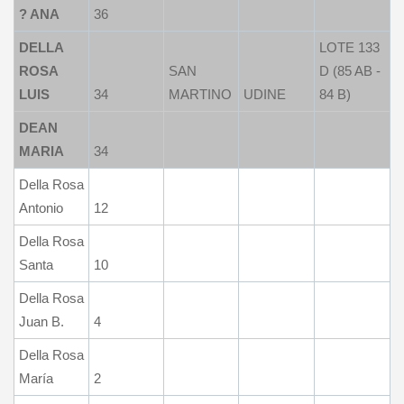
? ANA
36
DELLA
LOTE 133
ROSA
SAN
D (85 AB -
LUIS
34
MARTINO
UDINE
84 B)
DEAN
MARIA
34
Della Rosa
Antonio
12
Della Rosa
Santa
10
Della Rosa
Juan B.
4
Della Rosa
María
2