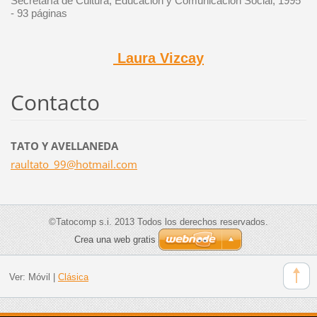
Secretaría de Cultura, Educación y Comunicación Social
, 1995
-
93 páginas
Laura Vizcay
Contacto
TATO Y AVELLANEDA
raultato
_99@hotm
ail.com
©Tatocomp s.i. 2013 Todos los derechos reservados.
Crea una web gratis
Ver:
Móvil
|
Clásica