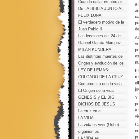
Cuando callar es otorgar.
a 
De LA BIBLIA JUNTO AL
ar
CALEFON
FELIX LUNA
ca
El verdadero motivo de la
pr
guerra de Irak
Juan Pablo II
de
Las lecciones del 24 de
Ab
marzo de 1976
Gabriel García Márquez
ve
MILÁN KUNDERA
pe
es
Las distintas muertes de
n
los fundadores religiosos
Origen y evolución de los
"piqueteros"
LEY DE LEMAS:
El
PERONISMO Y
COLGADO DE LA CRUZ
re
el
OPOSICIÓN
Compromiso con la vida
jo
El Origen de la vida
GENESIS y EL BIG
Y 
po
BANG
DICHOS DE JESÚS
a 
La cruz en el
vi
pensamiento del Beato
LA VIDA
Padre Pío
La vida es vivir (Osho)
Cu
cu
organismos
pu
genéticamente
LA VIDA es......