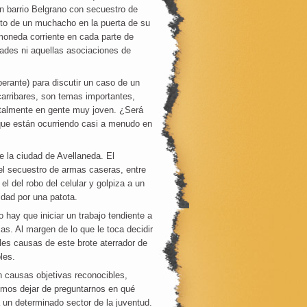
n barrio Belgrano con secuestro de
nto de un muchacho en la puerta de su
moneda corriente en cada parte de
dades ni aquellas asociaciones de
erante) para discutir un caso de un
arribares, son temas importantes,
ntalmente en gente muy joven. ¿Será
 que están ocurriendo casi a menudo en
e la ciudad de Avellaneda. El
 el secuestro de armas caseras, entre
l del robo del celular y golpiza a un
sidad por una patota.
 hay que iniciar un trabajo tendiente a
as. Al margen de lo que le toca decidir
bles causas de este brote aterrador de
les.
 causas objetivas reconocibles,
emos dejar de preguntarnos en qué
 un determinado sector de la juventud.