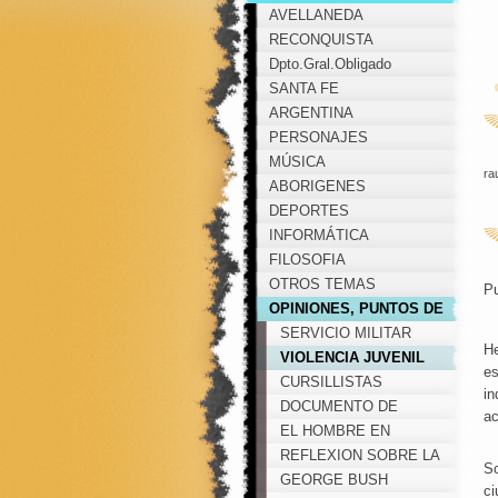
AVELLANEDA
RECONQUISTA
Dpto.Gral.Obligado
SANTA FE
ARGENTINA
PERSONAJES
MÚSICA
ra
ABORIGENES
DEPORTES
INFORMÁTICA
FILOSOFIA
OTROS TEMAS
P
OPINIONES, PUNTOS DE
VISTA, COMENTARIOS...
SERVICIO MILITAR
He
OBLIGATORIO
VIOLENCIA JUVENIL
es
CURSILLISTAS
in
DOCUMENTO DE
ac
PUEBLA - AÑO 1979
EL HOMBRE EN
AMERICA LATINA
REFLEXION SOBRE LA
So
VIOLENCIA POLITICA
GEORGE BUSH
ci