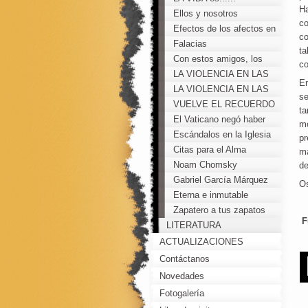
Ha
manipulados
Ellos y nosotros
co
Efectos de los afectos en
co
el imposible oficio de
Falacias
ta
enseñar.
Con estos amigos, los
co
enemigos sobran
LA VIOLENCIA EN LAS
En
INSTITUCIONES
LA VIOLENCIA EN LAS
se
EDUCATIVAS
INSTITUCIONES
VUELVE EL RECUERDO
ta
EDUCATIVAS
DE ISABEL Y LOPEZ
El Vaticano negó haber
mo
REGA
encubierto el caso del
Escándalos en la Iglesia
pr
cura abusador
Citas para el Alma
má
Noam Chomsky
de
Gabriel García Márquez
O
sobre el 11 de
Eterna e inmutable
septiembre:
Zapatero a tus zapatos
F
LITERATURA
ACTUALIZACIONES
Contáctanos
Novedades
Fotogalería