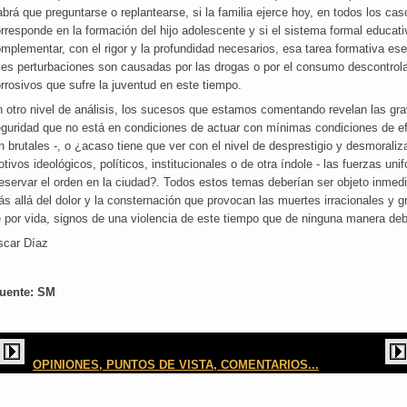
brá que preguntarse o replantearse, si la familia ejerce hoy, en todos los cas
rresponde en la formación del hijo adolescente y si el sistema formal educat
mplementar, con el rigor y la profundidad necesarios, esa tarea formativa es
les perturbaciones son causadas por las drogas o por el consumo descontrol
rrosivos que sufre la juventud en este tiempo.
 otro nivel de análisis, los sucesos que estamos comentando revelan las gr
guridad que no está en condiciones de actuar con mínimas condiciones de efi
n brutales -, o ¿acaso tiene que ver con el nivel de desprestigio y desmoraliz
tivos ideológicos, políticos, institucionales o de otra índole - las fuerzas un
eservar el orden en la ciudad?. Todos estos temas deberían ser objeto inmedia
s allá del dolor y la consternación que provocan las muertes irracionales y g
 por vida, signos de una violencia de este tiempo que de ninguna manera d
scar Díaz
uente: SM
OPINIONES, PUNTOS DE VISTA, COMENTARIOS...