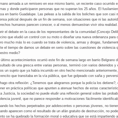
mano armada a un remisero en ese mismo barrio, un reciente caso ocurrido e
mas y donde participaron personas que no superan los 25 años. El fusilamie
sa en barrio Guadalupe. Las peleas a la salida de los boliches que son casi 
ensa policial después de un fin de semana, son situaciones que ni las autori
rechos humanos parecen conocer, o al menos demuestran vivir otra realidad.
rir el debate en la casa de los representantes de la comunidad (Concejo Delib
cino que eludió un control con su moto o diseñar una nueva ordenanza para c
ro mucho más lo es cuando se trata de violencia, armas y drogas, fundame
te el tiempo de darnos un debate en serio sobre las cuestiones de violencia
uestro medio?
 último acontecimientos ocurrió este fin de semana largo en barrio Belgrano d
sultado de una gresca entre varias personas, terminó con varios detenidos y
los un sujeto que ya había incurrido en otro hecho mencionado anteriormente, e
vencito que transitaba en la vía pública, que fue golpeado con saña y perver
hago otra reflexión: ¿Tenemos que alegrarnos porque la policía los detiene?, o
ner en práctica políticas que apunten a atenuar hechos de estas característic
la Justicia, la sociedad no puede eludir una reflexión general sobre las proba
olencia juvenil, que no parece responder a motivaciones fácilmente identificab
ando los hechos perpetrados por adolescentes o personas jóvenes, no tienen
ando aparecen como el resultado de un afán gratuito de destrucción, no pod
nto se ha quebrado la formación moral o educativa que se está impartiendo a