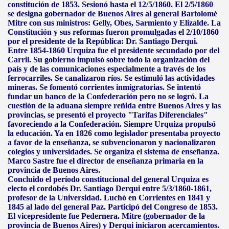
constitución de 1853. Sesionó hasta el 12/5/1860. El 2/5/1860
se designa gobernador de Buenos Aires al general Bartolomé
Mitre con sus ministros: Gelly, Obes, Sarmiento y Elizalde. La
Constitución y sus reformas fueron promulgadas el 2/10/1860
por el presidente de la República: Dr. Santiago Derqui.
Entre 1854-1860 Urquiza fue el presidente secundado por del
Carril. Su gobierno impulsó sobre todo la organización del
país y de las comunicaciones especialmente a través de los
ferrocarriles. Se canalizaron ríos. Se estimuló las actividades
mineras. Se fomentó corrientes inmigratorias. Se intentó
fundar un banco de la Confederación pero no se logró. La
cuestión de la aduana siempre reñida entre Buenos Aires y las
provincias, se presentó el proyecto "Tarifas Diferenciales"
favoreciendo a la Confederación. Siempre Urquiza propulsó
la educación. Ya en 1826 como legislador presentaba proyecto
a favor de la enseñanza, se subvencionaron y nacionalizaron
colegios y universidades. Se organiza el sistema de enseñanza.
Marco Sastre fue el director de enseñanza primaria en la
provincia de Buenos Aires.
Concluido el período constitucional del general Urquiza es
electo el cordobés Dr. Santiago Derqui entre 5/3/1860-1861,
profesor de la Universidad. Luchó en Corrientes en 1841 y
1845 al lado del general Paz. Participó del Congreso de 1853.
El vicepresidente fue Pedernera. Mitre (gobernador de la
provincia de Buenos Aires) y Derqui iniciaron acercamientos.