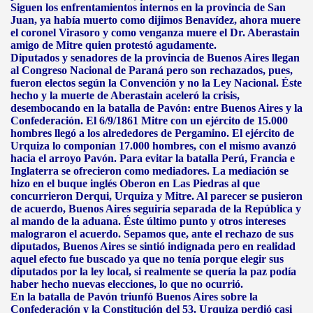
Siguen los enfrentamientos internos en la provincia de San
Juan, ya había muerto como dijimos Benavídez, ahora muere
el coronel Virasoro y como venganza muere el Dr. Aberastain
amigo de Mitre quien protestó agudamente.
Diputados y senadores de la provincia de Buenos Aires llegan
al Congreso Nacional de Paraná pero son rechazados, pues,
fueron electos según la Convención y no la Ley Nacional. Éste
hecho y la muerte de Aberastain aceleró la crisis,
desembocando en la batalla de Pavón: entre Buenos Aires y la
Confederación. El 6/9/1861 Mitre con un ejército de 15.000
hombres llegó a los alrededores de Pergamino. El ejército de
Urquiza lo componían 17.000 hombres, con el mismo avanzó
hacia el arroyo Pavón. Para evitar la batalla Perú, Francia e
Inglaterra se ofrecieron como mediadores. La mediación se
hizo en el buque inglés Oberon en Las Piedras al que
concurrieron Derqui, Urquiza y Mitre. Al parecer se pusieron
de acuerdo, Buenos Aires seguiría separada de la República y
al mando de la aduana. Éste último punto y otros intereses
malograron el acuerdo. Sepamos que, ante el rechazo de sus
diputados, Buenos Aires se sintió indignada pero en realidad
aquel efecto fue buscado ya que no tenía porque elegir sus
diputados por la ley local, si realmente se quería la paz podía
haber hecho nuevas elecciones, lo que no ocurrió.
En la batalla de Pavón triunfó Buenos Aires sobre la
Confederación y la Constitución del 53. Urquiza perdió casi