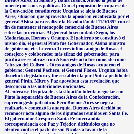
Buenos Aires, El Salado y Bahía Blanca. Abolió la pena de
muerte por causas políticas. Con el propósito de ocuparse de
la Convención constituyente Urquiza se aleja de Buenos
Aires, situación que aprovecha la oposición encabezada por el
general Alsina para realizar la Revolución del 11/9/1852 con el
fin de mantener el monopolio comercial de Buenos Aires
sobre las provincias. Al general lo secundada Seguí, los
Madariagas, Hornos y Ocampo. El gobierno se constituyó el
mismo día, el general Pinto fue Gobernador, Alsina ministro
de gobierno, etc. Lorenzo Torres íntimo amigo de Rosas el
consejero y colaborador más eficaz del gobernador, para
purificarse se abrazó con Alsina este acto fue conocido como
"abrazo del Coliseo". Otros amigos de Rosas ocuparon el
gobierno: General Pacheco, el General Flores. Urquiza había
disuelto la legislatura y fue restablecida por Pinto a pedido del
general Pirán. Mitre y Paz apoyaban esta revolución que
desconocía a las autoridades nacionales.
Al enterarse Urquiza de esta situación intenta negociar con
Pinto la separación de Buenos Aires de la Confederación,
supremo gesto patriótico. Pero Buenos Aires se negó a
realizarlo y comenzó la anarquía. Buenos Aires decidió no
reconocer acto alguno de los diputados reunidos en Santa Fe.
El gobernador Crespo en Santa Fe intercambia
correspondencia con Paz y Tejedor, diciéndoles que no
atenten contra el pacto de san Nicolás a favor de la