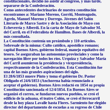
constitucionales, decidió no asistir al congreso, y más tarde,
separarse de la Confederación.
Como antecedentes doctrinarios de nuestra constitución
encontramos a: Mariano Moreno, Gorriti, Monteagudo,
Agrelo, Manuel Moreno y Dorrego. Jóvenes del Salón
Literario de Marco Sastre y de la Asociación de Mayo con
Echeverría y Alberdi. En la carta de Mayo de Salvador M.
del Carril, en el Federalista de Hamilton. Bases de Alberdi, la
más consultada.
La Constitución contenía un preámbulo y 110 artículos.
Sobresale de la misma: Culto católico, apostólico romano;
capital Buenos Aires, gobierno federal, manejo equitativo del
tesoro. Se aseguraban las autonomías provinciales y como la
navegación libre por todos los ríos. Urquiza y Salvador María
del Carril asumieron la presidencia y vicepresidencia,
respectivamente de la Confederación. Esta Constitución fue
una de las más grandes aspiraciones del siglo.
El 28/6/1853 muere Pinto y toma el gobierno Dr. Pastor
Obligado el 24/6/1853 (Anchorena había renunciado a
aceptar el gobierno). Buenos Aires redactó en 1854 su propia
Constitución sancionada el 12/4/1854. En Buenos Aires se
organizó el correo, se fundaron nuevos pueblos, se creó el
edificio de la aduana, el teatro Colón, se creó el ferrocarril
desde la hoy plaza Lavalle hasta Flores. Sarmiento fue elegido
director del departamento de escuelas a su regreso de Chile