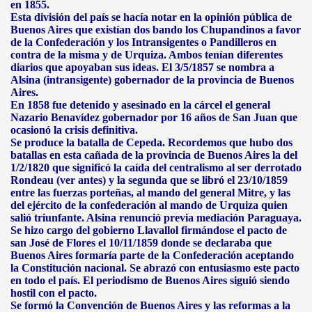
en 1855.
Esta división del país se hacía notar en la opinión pública de
Buenos Aires que existían dos bando los Chupandinos a favor
de la Confederación y los Intransigentes o Pandilleros en
contra de la misma y de Urquiza. Ambos tenían diferentes
diarios que apoyaban sus ideas. El 3/5/1857 se nombra a
Alsina (intransigente) gobernador de la provincia de Buenos
Aires.
En 1858 fue detenido y asesinado en la cárcel el general
Nazario Benavídez gobernador por 16 años de San Juan que
ocasionó la crisis definitiva.
Se produce la batalla de Cepeda. Recordemos que hubo dos
batallas en esta cañada de la provincia de Buenos Aires la del
1/2/1820 que significó la caída del centralismo al ser derrotado
Rondeau (ver antes) y la segunda que se libró el 23/10/1859
entre las fuerzas porteñas, al mando del general Mitre, y las
del ejército de la confederación al mando de Urquiza quien
salió triunfante. Alsina renunció previa mediación Paraguaya.
Se hizo cargo del gobierno Llavallol firmándose el pacto de
san José de Flores el 10/11/1859 donde se declaraba que
Buenos Aires formaría parte de la Confederación aceptando
la Constitución nacional. Se abrazó con entusiasmo este pacto
en todo el país. El periodismo de Buenos Aires siguió siendo
hostil con el pacto.
Se formó la Convención de Buenos Aires y las reformas a la