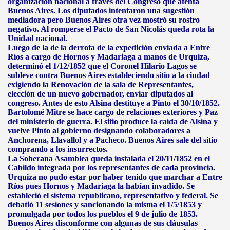
organización nacional a través del Congreso que atenta
Buenos Aires. Los diputados intentaron una sugestión
mediadora pero Buenos Aires otra vez mostró su rostro
negativo. Al romperse el Pacto de San Nicolás queda rota la
Unidad nacional.
Luego de la de la derrota de la expedición enviada a Entre
Ríos a cargo de Hornos y Madariaga a manos de Urquiza,
determinó el 1/12/1852 que el Coronel Hilario Lagos se
subleve contra Buenos Aires estableciendo sitio a la ciudad
exigiendo la Renovación de la sala de Representantes,
elección de un nuevo gobernador, enviar diputados al
congreso. Antes de esto Alsina destituye a Pinto el 30/10/1852.
Bartolomé Mitre se hace cargo de relaciones exteriores y Paz
del ministerio de guerra. El sitio produce la caída de Alsina y
vuelve Pinto al gobierno designando colaboradores a
Anchorena, Llavallol y a Pacheco. Buenos Aires sale del sitio
comprando a los insurrectos.
La Soberana Asamblea queda instalada el 20/11/1852 en el
Cabildo integrada por los representantes de cada provincia.
Urquiza no pudo estar por haber tenido que marchar a Entre
Ríos pues Hornos y Madariaga la habían invadido. Se
estableció el sistema republicano, representativo y federal. Se
debatió 11 sesiones y sancionando la misma el 1/5/1853 y
promulgada por todos los pueblos el 9 de julio de 1853.
Buenos Aires disconforme con algunas de sus cláusulas