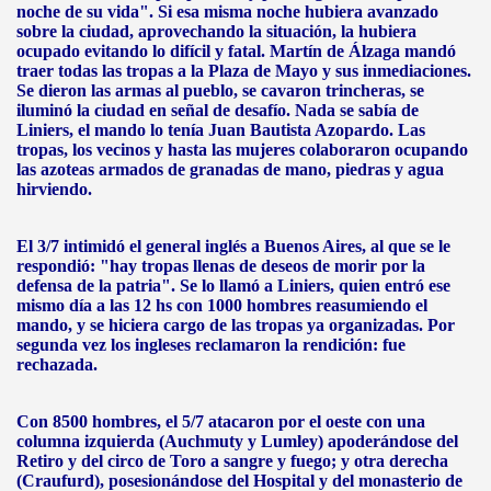
noche de su vida". Si esa misma noche hubiera avanzado
sobre la ciudad, aprovechando la situación, la hubiera
ocupado evitando lo difícil y fatal. Martín de Álzaga mandó
traer todas las tropas a la Plaza de Mayo y sus inmediaciones.
Se dieron las armas al pueblo, se cavaron trincheras, se
iluminó la ciudad en señal de desafío. Nada se sabía de
Liniers, el mando lo tenía Juan Bautista Azopardo. Las
tropas, los vecinos y hasta las mujeres colaboraron ocupando
las azoteas armados de granadas de mano, piedras y agua
hirviendo.
El 3/7 intimidó el general inglés a Buenos Aires, al que se le
respondió: "hay tropas llenas de deseos de morir por la
defensa de la patria". Se lo llamó a Liniers, quien entró ese
mismo día a las 12 hs con 1000 hombres reasumiendo el
mando, y se hiciera cargo de las tropas ya organizadas. Por
segunda vez los ingleses reclamaron la rendición: fue
rechazada.
Con 8500 hombres, el 5/7 atacaron por el oeste con una
columna izquierda (Auchmuty y Lumley) apoderándose del
Retiro y del circo de Toro a sangre y fuego; y otra derecha
(Craufurd), posesionándose del Hospital y del monasterio de