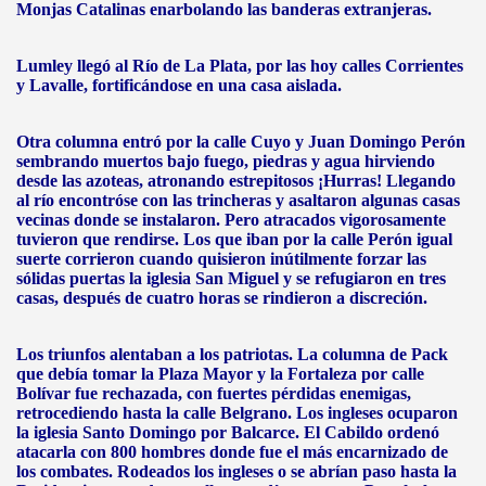
Monjas Catalinas enarbolando las banderas extranjeras.
Lumley llegó al Río de La Plata, por las hoy calles Corrientes
y Lavalle, fortificándose en una casa aislada.
Otra columna entró por la calle Cuyo y Juan Domingo Perón
sembrando muertos bajo fuego, piedras y agua hirviendo
desde las azoteas, atronando estrepitosos ¡Hurras! Llegando
al río encontróse con las trincheras y asaltaron algunas casas
vecinas donde se instalaron. Pero atracados vigorosamente
tuvieron que rendirse. Los que iban por la calle Perón igual
suerte corrieron cuando quisieron inútilmente forzar las
sólidas puertas la iglesia San Miguel y se refugiaron en tres
casas, después de cuatro horas se rindieron a discreción.
Los triunfos alentaban a los patriotas. La columna de Pack
que debía tomar la Plaza Mayor y la Fortaleza por calle
Bolívar fue rechazada, con fuertes pérdidas enemigas,
retrocediendo hasta la calle Belgrano. Los ingleses ocuparon
la iglesia Santo Domingo por Balcarce. El Cabildo ordenó
atacarla con 800 hombres donde fue el más encarnizado de
los combates. Rodeados los ingleses o se abrían paso hasta la