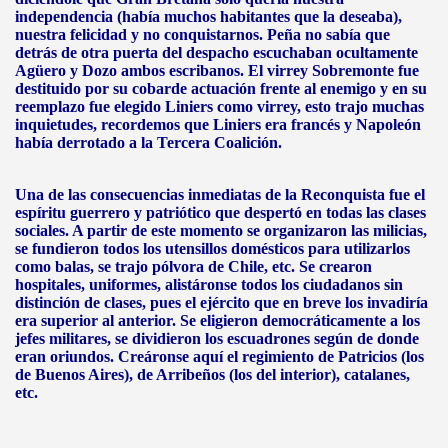
independencia (había muchos habitantes que la deseaba),
nuestra felicidad y no conquistarnos. Peña no sabía que
detrás de otra puerta del despacho escuchaban ocultamente
Agüero y Dozo ambos escribanos. El virrey Sobremonte fue
destituido por su cobarde actuación frente al enemigo y en su
reemplazo fue elegido Liniers como virrey, esto trajo muchas
inquietudes, recordemos que Liniers era francés y Napoleón
había derrotado a la Tercera Coalición.
Una de las consecuencias inmediatas de la Reconquista fue el
espíritu guerrero y patriótico que despertó en todas las clases
sociales. A partir de este momento se organizaron las milicias,
se fundieron todos los utensillos domésticos para utilizarlos
como balas, se trajo pólvora de Chile, etc. Se crearon
hospitales, uniformes, alistáronse todos los ciudadanos sin
distinción de clases, pues el ejército que en breve los invadiría
era superior al anterior. Se eligieron democráticamente a los
jefes militares, se dividieron los escuadrones según de donde
eran oriundos. Creáronse aquí el regimiento de Patricios (los
de Buenos Aires), de Arribeños (los del interior), catalanes,
etc.