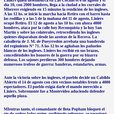
Liniers quien desembarca en Las Cochas el 4 de agosto y el
día 10, con 2000 hombres, llega a la ciudad a los corrales de
Miserere exigiendo en 15 minutos la rendición de los ingleses.
A las 12 hs. se inició la marcha hacia Retiro con el barro hasta
las rodillas y a las 5 de la mañana del 11 de agosto, Liniers
ocupó Retiro. El 12 de agosto a las 10 hs. con ahora 4000
hombres, ataca por la calle hoy Reconquista y la hoy San
Martín y sobre las colaterales, retrocediendo los ingleses
quienes disparaban desde las azoteas de la Recova. La
caballería de J. M. de Pueyrredón arrebata una banderola
del regimiento N° 71. A las 12 hs se agitaban los pañuelos
blancos de los ingleses. Liniers los recibió en sus brazos,
concediéndoles los honores de la guerra por su bizarra
defensa. Los sajones perdieron 300 hombres dejando
numerosos trofeos de guerra: banderas, estandartes, armas.
Ante la victoria sobre los ingleses, el pueblo decide un Cabildo
Abierto el 14 de agosto con cien vecinos notables frente a 4000
espectadores. El pueblo exigía darle el mando merecido a
Liniers. Sobremonte fue a Montevideo aduciendo defender
aquella plaza.
MIentras tanto, el comandante de flota Popham bloqueó el
río de ambos lados quien, recibiendo refuerzos, se posesionó