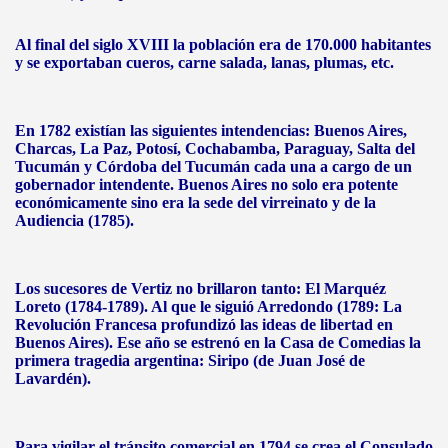
Al final del siglo XVIII la población era de 170.000 habitantes
y se exportaban cueros, carne salada, lanas, plumas, etc.
En 1782 existían las siguientes intendencias: Buenos Aires,
Charcas, La Paz, Potosí, Cochabamba, Paraguay, Salta del
Tucumán y Córdoba del Tucumán cada una a cargo de un
gobernador intendente. Buenos Aires no solo era potente
económicamente sino era la sede del virreinato y de la
Audiencia (1785).
Los sucesores de Vertiz no brillaron tanto: El Marquéz
Loreto (1784-1789). Al que le siguió Arredondo (1789: La
Revolución Francesa profundizó las ideas de libertad en
Buenos Aires). Ese año se estrenó en la Casa de Comedias la
primera tragedia argentina: Siripo (de Juan José de
Lavardén).
Para vigilar el tránsito comercial en 1794 se crea el Consulado