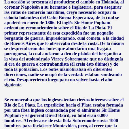
La ocasión se presenta al producirse el cambio en Holanda, al
coronar Napoleón a su hermano e Inglaterra, para asegurar
las rutas de comercio marítimo, creyó necesario ocupar la
colonia holandesa del Cabo Buena Esperanza, de la cual se
apoderó en enero de 1806. El inglés Sir Home Popham
ordenó un reconociemiento sobre el Río de La Plata. El
primer representante de esta expedición fue un pequeño
bergantín de guerra, impresionando, cual cometa, a la ciudad
de Buenos Aires que lo observaba desde la costa. De la misma
se desprendieron dos botes que abordaron una fragata
portuguesa, la cual anclaron a tiro de pistola del bergantín a
la vista del atolondrado Virrey Sobremonte que no distinguía
si era de guerra o contrabandista (él creía ésto último) y de
toda la población. Los botes maniobraban en diferentes
direcciones, nadie se ocupó de la verdad: estaban sondeando
el río. Desaparecieron luego para no volver hasta el año
siguiente.
Se rumoreaba que los ingleses tenían ciertos intereses sobre el
Río de La Plata. La expedición hacia el Plata estaba formada
por una flota inglesa comandada por el almirante Sir Home
Popham y el general David Baird, en total eran 6.000
hombres. Al enterarse de esta flota Sobremonte envía 1000
hombres para fortalecer Montevideo, pero, al creer que la