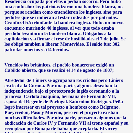
Residencia ocupada por ellos o pedían socorro. Pero hubo
una confusión: los patriotas izaron una bandera blanca, no
porque se rendían como entendieron los ingleses, sino para
pedirles que se rindieran al estar rodeados por patriotas,
Craufurd izó triunfante la bandera inglesa. Hubo un nuevo
encuentro muriendo 40 ingleses, al ver que todo estaba
perdido levantaron la bandera blanca. Obligados a la
capitulación y a firmar el cese de hostilidades el 7 de julio. Se
los obligó tambien a liberar Montevideo. El saldo fue: 302
patriotas muertos y 514 heridos.
Vencidos los británicos, el pueblo bonaerense exigió un
Cabildo abierto, que se realizó el 14 de agosto de 1807;
Alrededor de Liniers se agrupaban los criollos pero Liniers
era leal a la Corona. Por una parte, algunos deseaban la
independencia bajo el protectorado inglés coronando a la
princesa Carlota Joaquina, hermana de Fernando VII,
esposa del Regente de Portugal. Saturnino Rodriguez Peña
logró interesar en tal proyecto a hombres como Belgrano,
Pueyrredón, Paso y Moreno, pero en el proyecto existían
muchas dificultades. Por otra parte, pensaron algunos que la
abdicación de Carlos IV y Fernando VII al trono español y su
reemplazo por Bonaparte había que aceptarla. El virrey