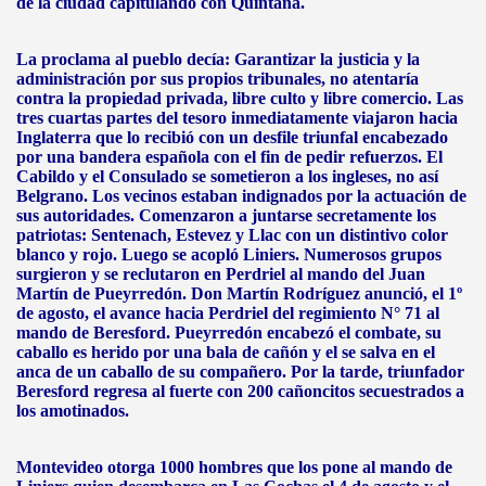
de la ciudad capitulando con Quintana.
La proclama al pueblo decía: Garantizar la justicia y la
administración por sus propios tribunales, no atentaría
contra la propiedad privada, libre culto y libre comercio. Las
tres cuartas partes del tesoro inmediatamente viajaron hacia
Inglaterra que lo recibió con un desfile triunfal encabezado
por una bandera española con el fin de pedir refuerzos. El
Cabildo y el Consulado se sometieron a los ingleses, no así
Belgrano. Los vecinos estaban indignados por la actuación de
sus autoridades. Comenzaron a juntarse secretamente los
patriotas: Sentenach, Estevez y Llac con un distintivo color
blanco y rojo. Luego se acopló Liniers. Numerosos grupos
surgieron y se reclutaron en Perdriel al mando del Juan
Martín de Pueyrredón. Don Martín Rodríguez anunció, el 1º
de agosto, el avance hacia Perdriel del regimiento N° 71 al
mando de Beresford. Pueyrredón encabezó el combate, su
caballo es herido por una bala de cañón y el se salva en el
anca de un caballo de su compañero. Por la tarde, triunfador
Beresford regresa al fuerte con 200 cañoncitos secuestrados a
los amotinados.
Montevideo otorga 1000 hombres que los pone al mando de