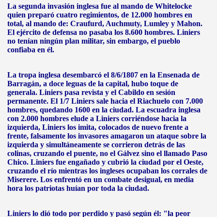
La segunda invasión inglesa fue al mando de Whitelocke
quien preparó cuatro regimientos, de 12.000 hombres en
total, al mando de: Craufurd, Auchmuty, Lumley y Mahon.
El ejército de defensa no pasaba los 8.600 hombres. Liniers
no tenían ningún plan militar, sin embargo, el pueblo
confiaba en él.
La tropa inglesa desembarcó el 8/6/1807 en la Ensenada de
Barragán, a doce leguas de la capital, hubo toque de
generala. Liniers pasa revista y el Cabildo en sesión
permanente. El 1/7 Liniers sale hacia el Riachuelo con 7.000
hombres, quedando 1600 en la ciudad. La escuadra inglesa
con 2.000 hombres elude a Liniers corriéndose hacia la
izquierda, Liniers los imita, colocados de nuevo frente a
frente, falsamente los invasores amagaron un ataque sobre la
izquierda y simultáneamente se corrieron detrás de las
colinas, cruzando el puente, no el Gálvez sino el llamado Paso
Chico. Liniers fue engañado y cubrió la ciudad por el Oeste,
cruzando el río mientras los ingleses ocupaban los corrales de
Miserere. Los enfrentó en un combate desigual, en media
hora los patriotas huían por toda la ciudad.
Liniers lo dió todo por perdido y pasó según él: "la peor