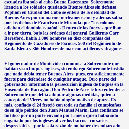
escuadra iba solo al cabo Buena Esperanza, Sobremonte
licencia a los soldados quedando Buenos Aires sin defensa.
Popham en Ciudad del Cabo se entera de la debilidad de
Buenos Aires por un marino norteamericano y además sabía
por los dichos de Francisco de Miranda que "los colonos
odiaban el dominio español". Dentro de las fuerzas que iban
a ir por tierra, bajo las órdenes del general Guillermo Carr
Beresford, había 1.000 hombres en diez compañías del
Regimiento de Cazadores de Escocia, 500 del Regimiento de
Santa Elena y 366 Hombres de mar con artilleros y dragones.
El gobernador de Montevideo comunica a Sobremonte que
habían visto buques ingleses, sin embargo Sobremonte insistía
que nada debía temer Buenos Aires, pues, era suficientemente
fuerte para defendese de cualquier ataque. Otro parte del
gobernador informaba la persecución inglesa de buques en la
Ensenada de Barragán. Don Pedro de Arce le hizo entender a
Sobremonte que debía adoptar algunas medidas, quien a
concepto del Virrey no había ningún motivo de apuro. Es
más, confiado el 24 festejó con toda su familia el cumpleaños
de su hijo pólítico don Juan Manuel Marín. Esta confianza se
fortificó por un parte envíado por Liniers quien había sido
engañado por los ingleses al ver los barcos "corsarios
despreciables" por la sola razón de no haber desembarcado