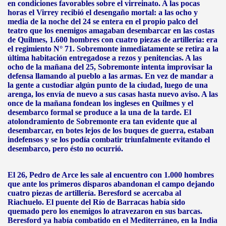
en condiciones favorables sobre el virreinato. A las pocas
horas el Virrey recibió el desengaño mortal: a las ocho y
media de la noche del 24 se entera en el propio palco del
teatro que los enemigos amagaban desembarcar en las costas
de Quilmes, 1.600 hombres con cuatro piezas de artillería: era
el regimiento N° 71. Sobremonte inmediatamente se retira a la
última habitación entregadose a rezos y penitencias. A las
ocho de la mañana del 25, Sobremonte intenta improvisar la
defensa llamando al pueblo a las armas. En vez de mandar a
la gente a custodiar algún punto de la ciudad, luego de una
arenga, los envía de nuevo a sus casas hasta nuevo aviso. A las
once de la mañana fondean los ingleses en Quilmes y el
desembarco formal se produce a la una de la tarde. El
atolondramiento de Sobremonte era tan evidente que al
desembarcar, en botes lejos de los buques de guerra, estaban
indefensos y se los podía combatir triunfalmente evitando el
desembarco, pero ésto no ocurrió.
El 26, Pedro de Arce les sale al encuentro con 1.000 hombres
que ante los primeros disparos abandonan el campo dejando
cuatro piezas de artillería. Beresford se acercaba al
Riachuelo. El puente del Río de Barracas había sido
quemado pero los enemigos lo atravezaron en sus barcas.
Beresford ya había combatido en el Mediterráneo, en la India