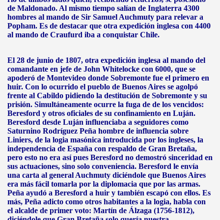
de Maldonado. Al mismo tiempo salían de Inglaterra 4300
hombres al mando de Sir Samuel Auchmuty para relevar a
Popham. Es de destacar que otra expedición inglesa con 4400
al mando de Craufurd iba a conquistar Chile.
El 28 de junio de 1807, otra expedición inglesa al mando del
comandante en jefe de John Whitelocke con 6000, que se
apoderó de Montevideo donde Sobremonte fue el primero en
huir. Con lo ocurrido el pueblo de Buenos Aires se agolpó
frente al Cabildo pidiendo la destitución de Sobremonte y su
prisión. Simultáneamente ocurre la fuga de de los vencidos:
Beresford y otros oficiales de su confinamiento en Luján.
Beresford desde Luján influenciaba a seguidores como
Saturnino Rodríguez Peña hombre de influencia sobre
Liniers, de la logia masónica introducida por los ingleses, la
independencia de España con respaldo de Gran Bretaña,
pero esto no era así pues Beresford no demostró sinceridad en
sus actuaciones, sino solo conveniencia. Beresford le envía
una carta al general Auchmuty diciéndole que Buenos Aires
era más fácil tomarla por la diplomacia que por las armas.
Peña ayudó a Beresford a huir y también escapó con ellos. Es
más, Peña adicto como otros habitantes a la logia, habla con
el alcalde de primer voto: Martín de Álzaga (1756-1812),
diciéndole que Gran Bretaña solo quería nuestra