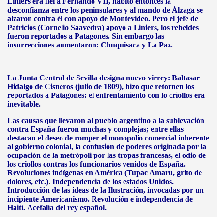
Liniers era fiel a Fernando VII, habitó entonces la
desconfianza entre los peninsulares y al mando de Álzaga se
alzaron contra él con apoyo de Montevideo. Pero el jefe de
Patricios (Cornelio Saavedra) apoyó a Liniers, los rebeldes
fueron reportados a Patagones. Sin embargo las
insurrecciones aumentaron: Chuquisaca y La Paz.
La Junta Central de Sevilla designa nuevo virrey: Baltasar
Hidalgo de Cisneros (julio de 1809), hizo que retornen los
reportados a Patagones: el enfrentamiento con lo criollos era
inevitable.
Las causas que llevaron al pueblo argentino a la sublevación
contra España fueron muchas y complejas; entre ellas
destacan el deseo de romper el monopolio comercial inherente
al gobierno colonial, la confusión de poderes originada por la
ocupación de la metrópoli por las tropas francesas, el odio de
los criollos contras los funcionarios venidos de España.
Revoluciones indígenas en América (Tupac Amaru, grito de
dolores, etc.)
.
Independencia de los estados Unidos.
Introducción de las ideas de la Ilustración, invocadas por un
incipiente Americanismo. Revolución e independencia de
Haití.
Acefalía del rey español.