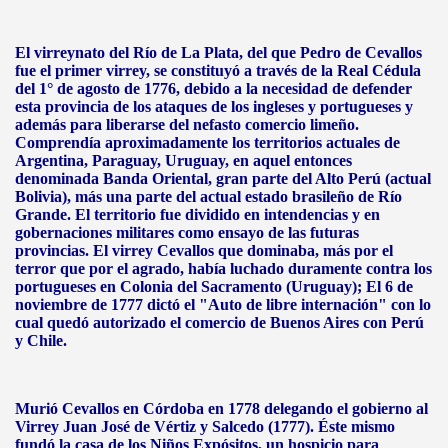
El virreynato del Río de La Plata, del que Pedro de Cevallos
fue el primer virrey, se constituyó a través de la Real Cédula
del 1° de agosto de 1776, debido a la necesidad de defender
esta provincia de los ataques de los ingleses y portugueses y
además para liberarse del nefasto comercio limeño.
Comprendía aproximadamente los territorios actuales de
Argentina, Paraguay, Uruguay, en aquel entonces
denominada Banda Oriental, gran parte del Alto Perú (actual
Bolivia), más una parte del actual estado brasileño de Río
Grande. El territorio fue dividido en intendencias y en
gobernaciones militares como ensayo de las futuras
provincias. El virrey Cevallos que dominaba, más por el
terror que por el agrado, había luchado duramente contra los
portugueses en Colonia del Sacramento (Uruguay); El 6 de
noviembre de 1777 dictó el "Auto de libre internación" con lo
cual quedó autorizado el comercio de Buenos Aires con Perú
y Chile.
Murió Cevallos en Córdoba en 1778 delegando el gobierno al
Virrey Juan José de Vértiz y Salcedo (1777). Éste mismo
fundó la casa de los Niños Expósitos, un hospicio para