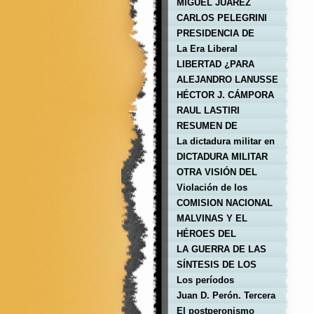
CORDOBAZO
REVOLUCIONARIO DE
MIGUEL JUAREZ
LOS 70
CELMAN
CARLOS PELEGRINI
PRESIDENCIA DE
HIPOLITO IRIGOYEN
La Era Liberal
LIBERTAD ¿PARA
QUIÉN?
ALEJANDRO LANUSSE
HÉCTOR J. CÁMPORA
RAUL LASTIRI
RESUMEN DE
HISTORIA ARGENTINA
La dictadura militar en
la Argentina
DICTADURA MILITAR
DE 1976
OTRA VISIÓN DEL
GOLPE MILITAR DE
Violación de los
1976
Derechos Humanos
COMISION NACIONAL
PARA LOS
MALVINAS Y EL
DESAPARECIDOS
CONFLICTO BÉLICO
HÉROES DEL
CONFLICTO BÉLICO
LA GUERRA DE LAS
MALVINAS
SÍNTESIS DE LOS
GOBIERNOS DE
Los períodos
CARLOS MENEN
presidenciales.
Juan D. Perón. Tercera
presidencia de la
El postperonismo