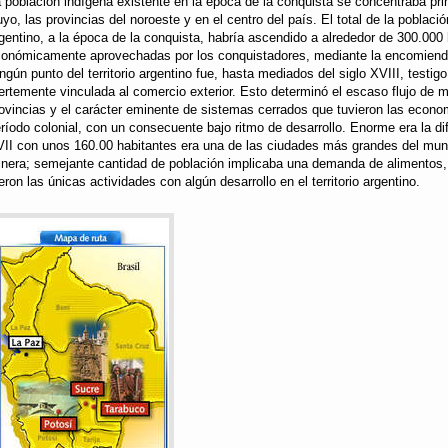
 población indígena existente en la época de la conquista se concentraba pri
yo, las provincias del noroeste y en el centro del país. El total de la población
gentino, a la época de la conquista, habría ascendido a alrededor de 300.000
onómicamente aprovechadas por los conquistadores, mediante la encomiend
ngún punto del territorio argentino fue, hasta mediados del siglo XVIII, testig
ertemente vinculada al comercio exterior. Esto determinó el escaso flujo de 
ovincias y el carácter eminente de sistemas cerrados que tuvieron las econom
ríodo colonial, con un consecuente bajo ritmo de desarrollo. Enorme era la di
II con unos 160.00 habitantes era una de las ciudades más grandes del mund
nera; semejante cantidad de población implicaba una demanda de alimentos, 
eron las únicas actividades con algún desarrollo en el territorio argentino.