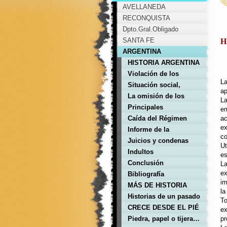
AVELLANEDA
RECONQUISTA
Dpto.Gral.Obligado
SANTA FE
H
ARGENTINA
HISTORIA ARGENTINA
Violación de los
La
Derechos Humanos
Situación social,
ap
durante la última
política y económica
La omisión de los
La
dictadura militar
previa al golpe de
Derechos Humanos
Principales
em
Estado
responsables
Caída del Régimen
ac
ex
Militar
Informe de la
co
CONADEP. Impacto
Juicios y condenas
Ut
social
Indultos
es
Conclusión
La
ex
Bibliografía
im
MÁS DE HISTORIA
la
ARGENTINA
Historias de un pasado
To
reciente
CRECE DESDE EL PIÉ
ex
Piedra, papel o tijera…
pr