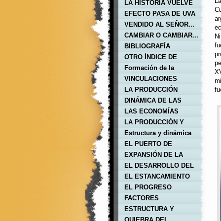
La
papel.
LA HISTORIA VUELVE
Cu
A REPETIRSE
EFECTO PASA DE UVA
ar
VENDIDO AL SEÑOR...
ec
CAMBIAR O CAMBIAR...
Ni
fu
ESA ES LA CUESTION
BIBLIOGRAFÍA
pr
OTRO ÍNDICE DE
pe
HISTORIA ARGENTINA
Formación de la
XV
Economía colonial
VINCULACIONES
mi
americana
LA PRODUCCIÓN
fu
COLONIAL Y SU
DINÁMICA DE LAS
UBICACIÓN
ECONOMÍAS
LAS ECONOMÍAS
REGIONALES
REGIONALES
LA PRODUCCIÓN Y
REGIONES
Estructura y dinámica
del sistema
EL PUERTO DE
BUENOS AIRES
EXPANSIÓN DE LA
GANADERÍA
EL DESARROLLO DEL
LITORAL
EL ESTANCAMIENTO
DEL INTERIOR
EL PROGRESO
TÉCNICO
FACTORES
CONDICIONANTES
ESTRUCTURA Y
DINÁMICA DEL
QUIEBRA DEL