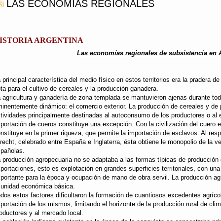
LAS ECONOMÍAS REGIONALES
ISTORIA ARGENTINA
Las economías regionales de subsistencia en 
 principal característica del medio físico en estos territorios era la pradera
ta para el cultivo de cereales y la producción ganadera.
 agricultura y ganadería de zona templada se mantuvieron ajenas durante todo
inentemente dinámico: el comercio exterior. La producción de cereales y de
tividades principalmente destinadas al autoconsumo de los productores o al 
portación de cueros constituye una excepción. Con la civilización del cuero 
nstituye en la primer riqueza, que permite la importación de esclavos. Al res
recht, celebrado entre España e Inglaterra, ésta obtiene le monopolio de la v
pañolas.
 producción agropecuaria no se adaptaba a las formas típicas de producción c
portaciones, esto es explotación en grandes superficies territoriales, con una 
portante para la época y ocupación de mano de obra servil. La producción a
 unidad económica básica.
dos estos factores dificultaron la formación de cuantiosos excedentes agrícol
portación de los mismos, limitando el horizonte de la producción rural de cl
oductores y al mercado local.