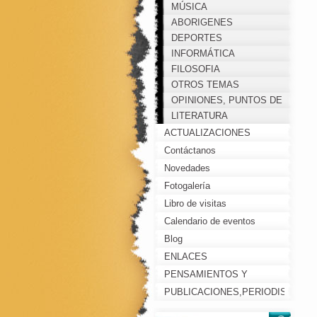
MÚSICA
ABORIGENES
DEPORTES
INFORMÁTICA
FILOSOFIA
OTROS TEMAS
OPINIONES, PUNTOS DE
VISTA, COMENTARIOS...
LITERATURA
ACTUALIZACIONES
Contáctanos
Novedades
Fotogalería
Libro de visitas
Calendario de eventos
Blog
ENLACES
PENSAMIENTOS Y
REFLEXIONES
PUBLICACIONES,PERIODISTAS,
PERSONAJES