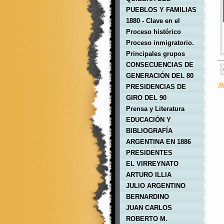
SISTEMA
EQUILIBRIO
PUEBLOS Y FAMILIAS
INTERREGIONAL
ANTIGUOS
1880 - Clave en el
proceso histórico
Proceso histórico
argentino
argentino.
Proceso inmigratorio.
Principales grupos
étnicos
CONSECUENCIAS DE
LA INMIGRACIÓN
GENERACIÓN DEL 80
A
EUROPEA
PRESIDENCIAS DE
SARMIENTO Y
GIRO DEL 90
AVELLANEDA
Prensa y Literatura
EDUCACIÓN Y
CULTURA
BIBLIOGRAFÍA
ARGENTINA EN 1886
PRESIDENTES
ARGENTINOS
EL VIRREYNATO
ARTURO ILLIA
JULIO ARGENTINO
ROCA
BERNARDINO
RIVADAVIA
JUAN CARLOS
ONGANIA
ROBERTO M.