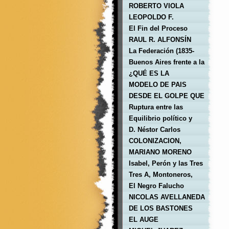
LEVINGSTON
ROBERTO VIOLA
LEOPOLDO F.
GALTIERI
El Fin del Proceso
RAUL R. ALFONSÍN
La Federación (1835-
1852)
Buenos Aires frente a la
Confederación
¿QUÉ ES LA
Argentina (1852-1862)
ENFITEUSIS ?
MODELO DE PAIS
AGROEXPORTADOR
DESDE EL GOLPE QUE
DERROCÓ AL
Ruptura entre las
PRESIDENTE ILLIA
provincias (1820-1835)
Equilibrio político y
giro económico-social
D. Néstor Carlos
(1862-1880)
Kirchner
COLONIZACION,
ABORIGENES E
MARIANO MORENO
INMIGRANTES
Isabel, Perón y las Tres
A
Tres A, Montoneros,
dictadura militar:
El Negro Falucho
¿hacia dónde
NICOLAS AVELLANEDA
marchamos?
DE LOS BASTONES
LARGOS AL
EL AUGE