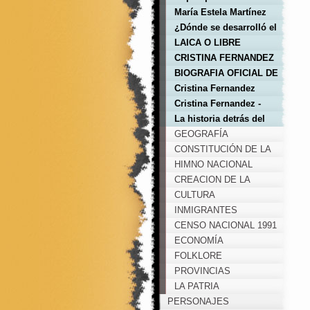
nación
María Estela Martínez
de Perón
¿Dónde se desarrolló el
combate de San
LAICA O LIBRE
Lorenzo?
CRISTINA FERNANDEZ
BIOGRAFIA OFICIAL DE
CRISTINA FERNANDEZ
Cristina Fernandez
según Laura Di Marco
Cristina Fernandez -
Sus orígenes
La historia detrás del
nuevo libro sobre
GEOGRAFÍA
Cristina Kirchner
CONSTITUCIÓN DE LA
NACIÓN ARGENTINA
HIMNO NACIONAL
ARGENTINO
CREACION DE LA
BANDERA ARGENTINA
CULTURA
INMIGRANTES
CENSO NACIONAL 1991
ECONOMÍA
FOLKLORE
PROVINCIAS
LA PATRIA
PERSONAJES